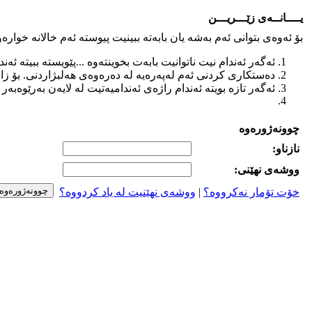
یــــانــه‌ی زێـــریـــن
بۆ ئه‌وه‌ی بتوانی ئه‌م به‌شه‌ یان بابه‌ته‌ ببینیت پیوسته‌ ئه‌م خالانه‌ خواره‌وه
ئه‌گه‌ر ئه‌ندام نیت ناتوانیت بابه‌ت بخوینته‌وه‌ ...پێویسته‌ ببیته‌ ئه‌ند
ده‌ستكاری كردنی ئه‌م له‌په‌ره‌یه‌ له ‌ده‌ره‌وه‌ی هه‌لبژاردنی. بۆ زانیا
ئه‌گه‌ر تازه‌ بویته‌ ئه‌ندام راژه‌ی ئه‌ندامیه‌تیت له‌ لایه‌ن به‌رێوه‌به‌
چوونه‌ژوره‌وه‌
نازناو:
ووشه‌ی نهێنی:
خۆت تۆمار نه‌کرووه‌؟
|
ووشه‌ی نهێنیت له‌ یاد کردووه‌؟