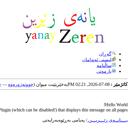
گه‌ڕان
لیستی ئه‌ندامان
ساڵنامه
یارمه‌تی
کاتژمێر :
08-07-2026, 02:21 PM
به‌خێربێیت میوان (
چوونه‌ژوره‌وه‌
—
خ
Hello World!
ugin (which can be disabled!) that displays this message on all pages.
یــــانــه‌ی زێـــریـــن
/
په‌یامی به‌ڕێوه‌به‌رایه‌تی