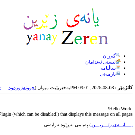
گه‌ڕان
لیستی ئه‌ندامان
ساڵنامه
یارمه‌تی
کاتژمێر :
08-08-2026, 09:01 PM
به‌خێربێیت میوان (
چوونه‌ژوره‌وه‌
—
خ
Hello World!
ugin (which can be disabled!) that displays this message on all pages.
یــــانــه‌ی زێـــریـــن
/
په‌یامی به‌ڕێوه‌به‌رایه‌تی