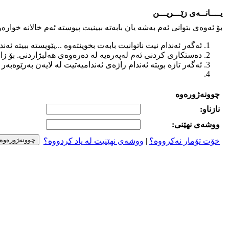
یــــانــه‌ی زێـــریـــن
بۆ ئه‌وه‌ی بتوانی ئه‌م به‌شه‌ یان بابه‌ته‌ ببینیت پیوسته‌ ئه‌م خالانه‌ خواره‌وه
ئه‌گه‌ر ئه‌ندام نیت ناتوانیت بابه‌ت بخوینته‌وه‌ ...پێویسته‌ ببیته‌ ئه‌ند
ده‌ستكاری كردنی ئه‌م له‌په‌ره‌یه‌ له ‌ده‌ره‌وه‌ی هه‌لبژاردنی. بۆ زانیا
ئه‌گه‌ر تازه‌ بویته‌ ئه‌ندام راژه‌ی ئه‌ندامیه‌تیت له‌ لایه‌ن به‌رێوه‌به‌
چوونه‌ژوره‌وه‌
نازناو:
ووشه‌ی نهێنی:
خۆت تۆمار نه‌کرووه‌؟
|
ووشه‌ی نهێنیت له‌ یاد کردووه‌؟