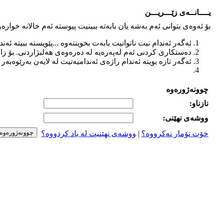
یــــانــه‌ی زێـــریـــن
بۆ ئه‌وه‌ی بتوانی ئه‌م به‌شه‌ یان بابه‌ته‌ ببینیت پیوسته‌ ئه‌م خالانه‌ خواره‌وه
ئه‌گه‌ر ئه‌ندام نیت ناتوانیت بابه‌ت بخوینته‌وه‌ ...پێویسته‌ ببیته‌ ئه‌ند
ده‌ستكاری كردنی ئه‌م له‌په‌ره‌یه‌ له ‌ده‌ره‌وه‌ی هه‌لبژاردنی. بۆ زانیا
ئه‌گه‌ر تازه‌ بویته‌ ئه‌ندام راژه‌ی ئه‌ندامیه‌تیت له‌ لایه‌ن به‌رێوه‌به‌
چوونه‌ژوره‌وه‌
نازناو:
ووشه‌ی نهێنی:
خۆت تۆمار نه‌کرووه‌؟
|
ووشه‌ی نهێنیت له‌ یاد کردووه‌؟