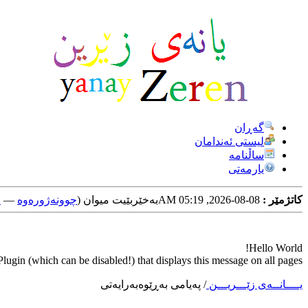
گه‌ڕان
لیستی ئه‌ندامان
ساڵنامه
یارمه‌تی
کاتژمێر :
08-08-2026, 05:19 AM
به‌خێربێیت میوان (
چوونه‌ژوره‌وه‌
—
خ
Hello World!
ugin (which can be disabled!) that displays this message on all pages.
یــــانــه‌ی زێـــریـــن
/
په‌یامی به‌ڕێوه‌به‌رایه‌تی