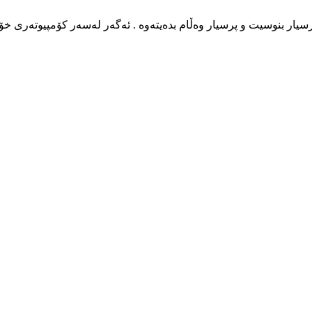
 پرسیار بنوسیت و پرسیار وه‌ڵام بده‌یته‌وه‌ . ئه‌گه‌ر له‌سه‌ر كۆمپیوته‌ری خ