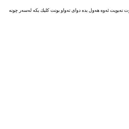
ۆت نه‌بویت ئه‌وه‌ هه‌ول بده‌ دوای ته‌واو بونت كلیك بكه‌ له‌سه‌ر چونه‌