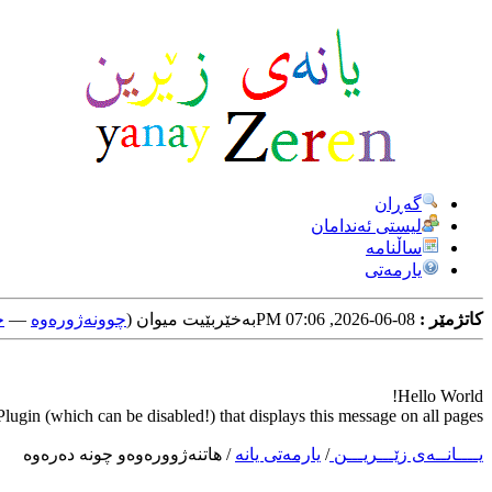
گه‌ڕان
لیستی ئه‌ندامان
ساڵنامه
یارمه‌تی
کاتژمێر :
08-06-2026, 07:06 PM
به‌خێربێیت میوان (
چوونه‌ژوره‌وه‌
—
خ
Hello World!
ugin (which can be disabled!) that displays this message on all pages.
یــــانــه‌ی زێـــریـــن
/
یارمه‌تی یانه‌
/
هاتنه‌ژووره‌وه‌و چونه‌ ده‌ره‌وه