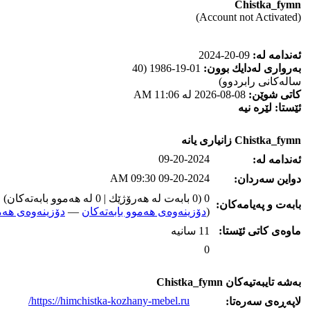
Chistka_fymn
(Account not Activated)
ئه‌ندامه‌ له‌:
09-20-2024
به‌رواری له‌دایك بوون:
01-19-1986 (40
ساله‌كانی رابردوو)
كاتی شوێن:
08-08-2026 له‌ 11:06 AM
ئێستا:
لێره‌ نیه‌
Chistka_fymn زانیاری یانه‌
09-20-2024
ئه‌ندامه‌ له‌:
09-20-2024 09:30 AM
دواین سه‌ردان:
0 (0 بابه‌ت له‌ هه‌رۆژێك | 0 له‌ هه‌موو بابه‌ته‌كان)
بابه‌ت و په‌یامه‌کان:
(
دۆزینه‌وه‌ی هه‌موو بابه‌ته‌کان
—
دۆزینه‌وه‌ی هه‌م
ماوه‌ی كاتی ئێستا:
11 سانیه‌
0
به‌شه‌ تایبه‌تیه‌کان Chistka_fymn
https://himchistka-kozhany-mebel.ru/
لاپه‌ڕه‌ی سه‌ره‌تا: