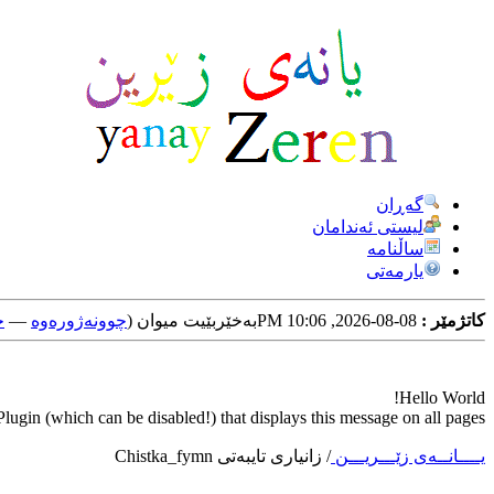
گه‌ڕان
لیستی ئه‌ندامان
ساڵنامه
یارمه‌تی
کاتژمێر :
08-08-2026, 10:06 PM
به‌خێربێیت میوان (
چوونه‌ژوره‌وه‌
—
خ
Hello World!
ugin (which can be disabled!) that displays this message on all pages.
یــــانــه‌ی زێـــریـــن
/
زانیاری تایبه‌تی Chistka_fymn