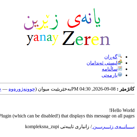
گه‌ڕان
لیستی ئه‌ندامان
ساڵنامه
یارمه‌تی
کاتژمێر :
08-09-2026, 04:30 PM
به‌خێربێیت میوان (
چوونه‌ژوره‌وه‌
—
خ
Hello World!
ugin (which can be disabled!) that displays this message on all pages.
یــــانــه‌ی زێـــریـــن
/
زانیاری تایبه‌تی kompleksna_zupi