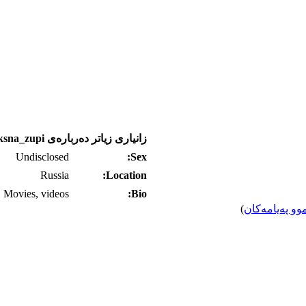
زانیاری زیاتر ده‌رباره‌ی kompleksna_zupi
Undisclosed
Sex:
Russia
Location:
Movies, videos
Bio:
وو په‌یامه‌کان
)