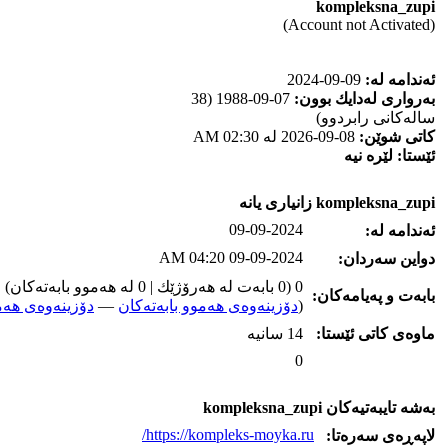
kompleksna_zupi
(Account not Activated)
ئه‌ندامه‌ له‌:
09-09-2024
به‌رواری له‌دایك بوون:
07-09-1988 (38
ساله‌كانی رابردوو)
كاتی شوێن:
08-09-2026 له‌ 02:30 AM
ئێستا:
لێره‌ نیه‌
kompleksna_zupi زانیاری یانه‌
09-09-2024
ئه‌ندامه‌ له‌:
09-09-2024 04:20 AM
دواین سه‌ردان:
0 (0 بابه‌ت له‌ هه‌رۆژێك | 0 له‌ هه‌موو بابه‌ته‌كان)
بابه‌ت و په‌یامه‌کان:
(
دۆزینه‌وه‌ی هه‌موو بابه‌ته‌کان
—
دۆزینه‌وه‌ی هه‌م
ماوه‌ی كاتی ئێستا:
14 سانیه‌
0
به‌شه‌ تایبه‌تیه‌کان kompleksna_zupi
https://kompleks-moyka.ru/
لاپه‌ڕه‌ی سه‌ره‌تا: