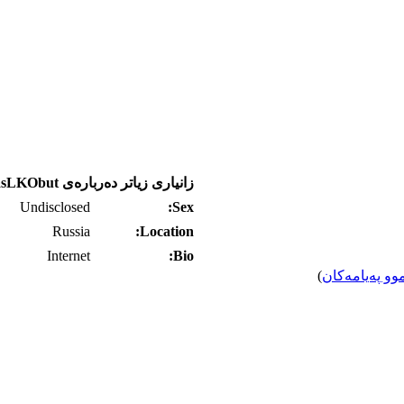
زانیاری زیاتر ده‌رباره‌ی AnasLKObut
Undisclosed
Sex:
Russia
Location:
Internet
Bio:
وو په‌یامه‌کان
)