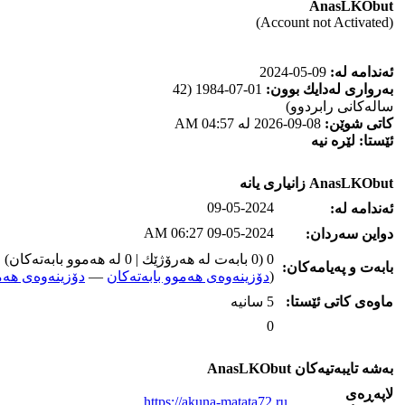
AnasLKObut
(Account not Activated)
ئه‌ندامه‌ له‌:
09-05-2024
به‌رواری له‌دایك بوون:
01-07-1984 (42
ساله‌كانی رابردوو)
كاتی شوێن:
08-09-2026 له‌ 04:57 AM
ئێستا:
لێره‌ نیه‌
AnasLKObut زانیاری یانه‌
09-05-2024
ئه‌ندامه‌ له‌:
09-05-2024 06:27 AM
دواین سه‌ردان:
0 (0 بابه‌ت له‌ هه‌رۆژێك | 0 له‌ هه‌موو بابه‌ته‌كان)
بابه‌ت و په‌یامه‌کان:
(
دۆزینه‌وه‌ی هه‌موو بابه‌ته‌کان
—
دۆزینه‌وه‌ی هه‌م
ماوه‌ی كاتی ئێستا:
5 سانیه‌
0
به‌شه‌ تایبه‌تیه‌کان AnasLKObut
لاپه‌ڕه‌ی
https://akuna-matata72.ru