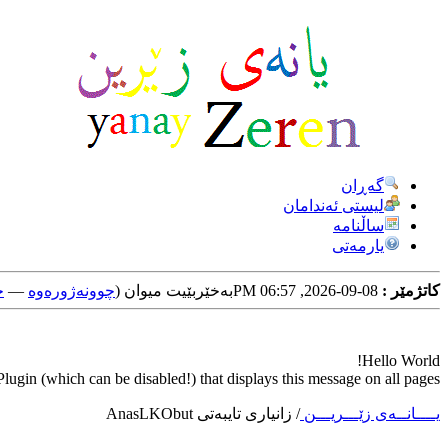
گه‌ڕان
لیستی ئه‌ندامان
ساڵنامه
یارمه‌تی
کاتژمێر :
08-09-2026, 06:57 PM
به‌خێربێیت میوان (
چوونه‌ژوره‌وه‌
—
خ
Hello World!
ugin (which can be disabled!) that displays this message on all pages.
یــــانــه‌ی زێـــریـــن
/
زانیاری تایبه‌تی AnasLKObut