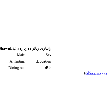
زانیاری زیاتر ده‌رباره‌ی ShawnLig
Male
Sex:
Argentina
Location:
Dining out
Bio:
وو په‌یامه‌کان
)