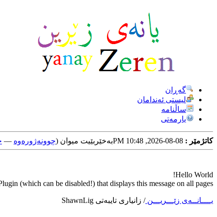
گه‌ڕان
لیستی ئه‌ندامان
ساڵنامه
یارمه‌تی
کاتژمێر :
08-08-2026, 10:48 PM
به‌خێربێیت میوان (
چوونه‌ژوره‌وه‌
—
خ
Hello World!
ugin (which can be disabled!) that displays this message on all pages.
یــــانــه‌ی زێـــریـــن
/
زانیاری تایبه‌تی ShawnLig