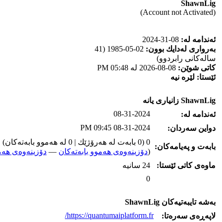
ShawnLig
(Account not Activated)
ئه‌ندامه‌ له‌:
08-31-2024
به‌رواری له‌دایك بوون:
02-05-1985 (41
ساله‌كانی رابردوو)
كاتی شوێن:
08-08-2026 له‌ 05:48 PM
ئێستا:
لێره‌ نیه‌
ShawnLig زانیاری یانه‌
08-31-2024
ئه‌ندامه‌ له‌:
08-31-2024 09:45 PM
دواین سه‌ردان:
0 (0 بابه‌ت له‌ هه‌رۆژێك | 0 له‌ هه‌موو بابه‌ته‌كان)
بابه‌ت و په‌یامه‌کان:
(
دۆزینه‌وه‌ی هه‌موو بابه‌ته‌کان
—
دۆزینه‌وه‌ی هه‌م
ماوه‌ی كاتی ئێستا:
24 سانیه‌
0
به‌شه‌ تایبه‌تیه‌کان ShawnLig
https://quantumaiplatform.fr/
لاپه‌ڕه‌ی سه‌ره‌تا: