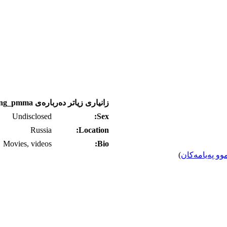
زانیاری زیاتر ده‌رباره‌ی Deteyling_pmma
Undisclosed
Sex:
Russia
Location:
Movies, videos
Bio:
وو په‌یامه‌کان
)