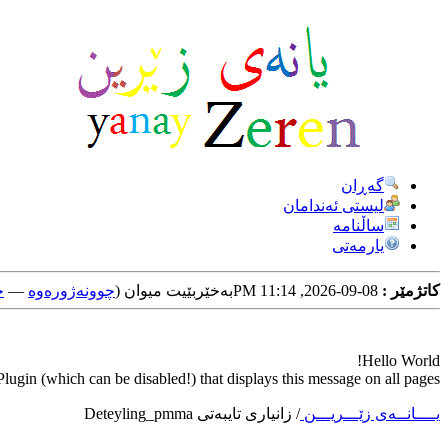
گه‌ڕان
لیستی ئه‌ندامان
ساڵنامه
یارمه‌تی
کاتژمێر :
08-09-2026, 11:14 PM
به‌خێربێیت میوان (
چوونه‌ژوره‌وه‌
—
خ
Hello World!
ugin (which can be disabled!) that displays this message on all pages.
یــــانــه‌ی زێـــریـــن
/
زانیاری تایبه‌تی Deteyling_pmma