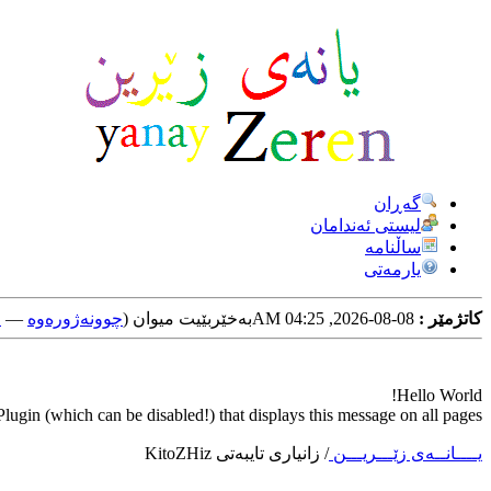
گه‌ڕان
لیستی ئه‌ندامان
ساڵنامه
یارمه‌تی
کاتژمێر :
08-08-2026, 04:25 AM
به‌خێربێیت میوان (
چوونه‌ژوره‌وه‌
—
خ
Hello World!
ugin (which can be disabled!) that displays this message on all pages.
یــــانــه‌ی زێـــریـــن
/
زانیاری تایبه‌تی KitoZHiz