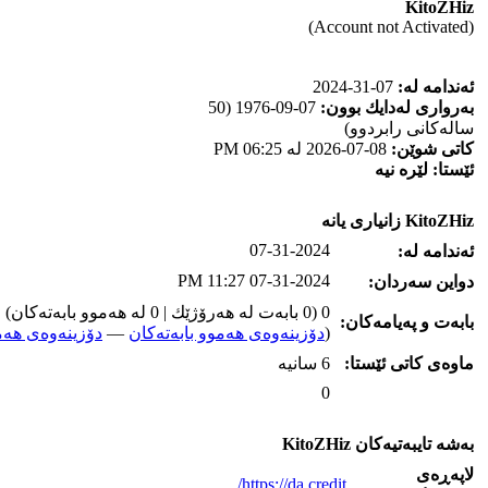
KitoZHiz
(Account not Activated)
ئه‌ندامه‌ له‌:
07-31-2024
به‌رواری له‌دایك بوون:
07-09-1976 (50
ساله‌كانی رابردوو)
كاتی شوێن:
08-07-2026 له‌ 06:25 PM
ئێستا:
لێره‌ نیه‌
KitoZHiz زانیاری یانه‌
07-31-2024
ئه‌ندامه‌ له‌:
07-31-2024 11:27 PM
دواین سه‌ردان:
0 (0 بابه‌ت له‌ هه‌رۆژێك | 0 له‌ هه‌موو بابه‌ته‌كان)
بابه‌ت و په‌یامه‌کان:
(
دۆزینه‌وه‌ی هه‌موو بابه‌ته‌کان
—
دۆزینه‌وه‌ی هه‌م
ماوه‌ی كاتی ئێستا:
6 سانیه‌
0
به‌شه‌ تایبه‌تیه‌کان KitoZHiz
لاپه‌ڕه‌ی
https://da.credit/