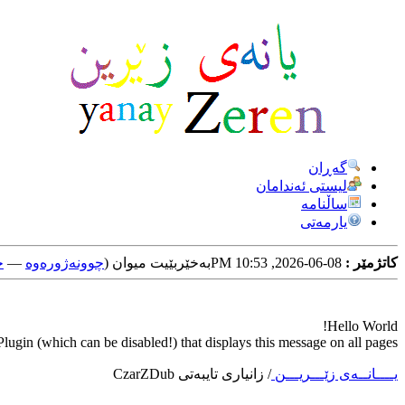
گه‌ڕان
لیستی ئه‌ندامان
ساڵنامه
یارمه‌تی
کاتژمێر :
08-06-2026, 10:53 PM
به‌خێربێیت میوان (
چوونه‌ژوره‌وه‌
—
خ
Hello World!
ugin (which can be disabled!) that displays this message on all pages.
یــــانــه‌ی زێـــریـــن
/
زانیاری تایبه‌تی CzarZDub