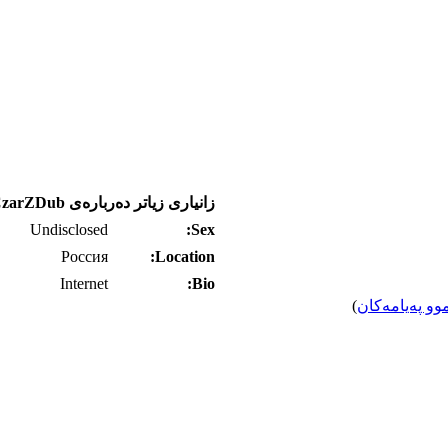
زانیاری زیاتر ده‌رباره‌ی CzarZDub
Undisclosed
Sex:
Россия
Location:
Internet
Bio:
وو په‌یامه‌کان
)