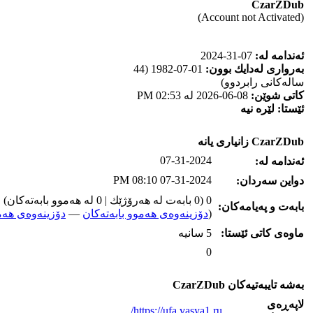
CzarZDub
(Account not Activated)
ئه‌ندامه‌ له‌:
07-31-2024
به‌رواری له‌دایك بوون:
01-07-1982 (44
ساله‌كانی رابردوو)
كاتی شوێن:
08-06-2026 له‌ 02:53 PM
ئێستا:
لێره‌ نیه‌
CzarZDub زانیاری یانه‌
07-31-2024
ئه‌ندامه‌ له‌:
07-31-2024 08:10 PM
دواین سه‌ردان:
0 (0 بابه‌ت له‌ هه‌رۆژێك | 0 له‌ هه‌موو بابه‌ته‌كان)
بابه‌ت و په‌یامه‌کان:
(
دۆزینه‌وه‌ی هه‌موو بابه‌ته‌کان
—
دۆزینه‌وه‌ی هه‌م
ماوه‌ی كاتی ئێستا:
5 سانیه‌
0
به‌شه‌ تایبه‌تیه‌کان CzarZDub
لاپه‌ڕه‌ی
https://ufa.vasya1.ru/