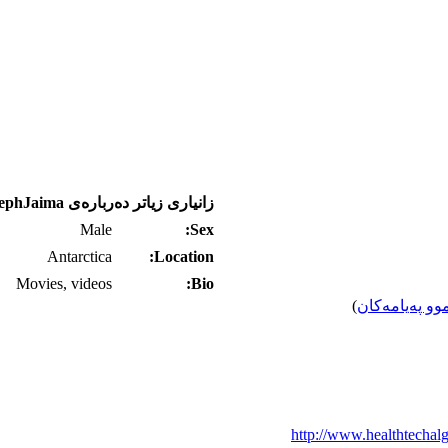
زانیاری زیاتر ده‌رباره‌ی JosephJaima
Male
Sex:
Antarctica
Location:
Movies, videos
Bio:
)
دۆزینه‌وه‌ی هه
http://www.healthtechal