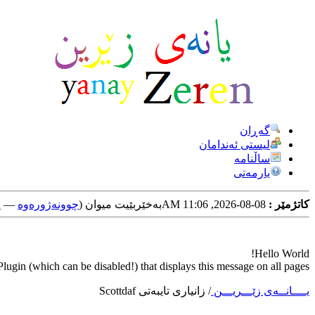
گه‌ڕان
لیستی ئه‌ندامان
ساڵنامه
یارمه‌تی
کاتژمێر :
08-08-2026, 11:06 AM
به‌خێربێیت میوان (
چوونه‌ژوره‌وه‌
—
خ
Hello World!
ugin (which can be disabled!) that displays this message on all pages.
یــــانــه‌ی زێـــریـــن
/
زانیاری تایبه‌تی Scottdaf