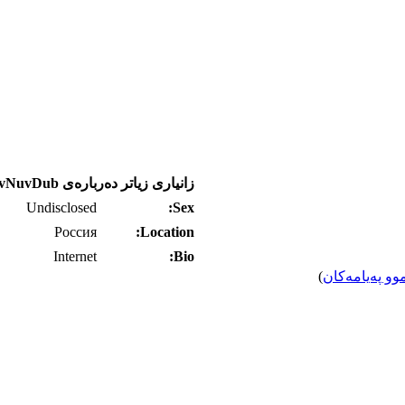
زانیاری زیاتر ده‌رباره‌ی levNuvDub
Undisclosed
Sex:
Россия
Location:
Internet
Bio:
وو په‌یامه‌کان
)