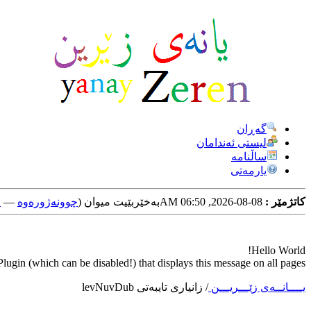
گه‌ڕان
لیستی ئه‌ندامان
ساڵنامه
یارمه‌تی
کاتژمێر :
08-08-2026, 06:50 AM
به‌خێربێیت میوان (
چوونه‌ژوره‌وه‌
—
خ
Hello World!
ugin (which can be disabled!) that displays this message on all pages.
یــــانــه‌ی زێـــریـــن
/
زانیاری تایبه‌تی levNuvDub