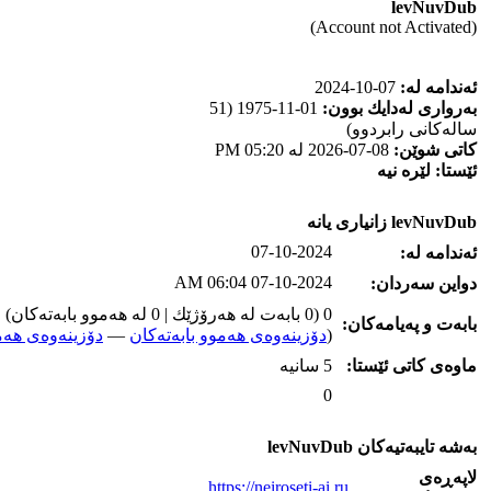
levNuvDub
(Account not Activated)
ئه‌ندامه‌ له‌:
07-10-2024
به‌رواری له‌دایك بوون:
01-11-1975 (51
ساله‌كانی رابردوو)
كاتی شوێن:
08-07-2026 له‌ 05:20 PM
ئێستا:
لێره‌ نیه‌
levNuvDub زانیاری یانه‌
07-10-2024
ئه‌ندامه‌ له‌:
07-10-2024 06:04 AM
دواین سه‌ردان:
0 (0 بابه‌ت له‌ هه‌رۆژێك | 0 له‌ هه‌موو بابه‌ته‌كان)
بابه‌ت و په‌یامه‌کان:
(
دۆزینه‌وه‌ی هه‌موو بابه‌ته‌کان
—
دۆزینه‌وه‌ی هه‌م
ماوه‌ی كاتی ئێستا:
5 سانیه‌
0
به‌شه‌ تایبه‌تیه‌کان levNuvDub
لاپه‌ڕه‌ی
https://neiroseti-ai.ru