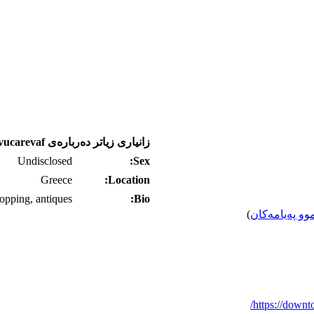
زانیاری زیاتر ده‌رباره‌ی oukevucarevaf
Undisclosed
Sex:
Greece
Location:
opping, antiques
Bio:
وو په‌یامه‌کان
)
https://down