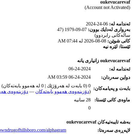
oukevucarevaf
(Account not Activated)
ئه‌ندامه‌ له‌:
06-24-2024
به‌رواری له‌دایك بوون:
07-09-1979 (47
ساله‌كانی رابردوو)
كاتی شوێن:
08-08-2026 له‌ 07:44 AM
ئێستا:
لێره‌ نیه‌
oukevucarevaf زانیاری یانه‌
06-24-2024
ئه‌ندامه‌ له‌:
06-24-2024 03:59 AM
دواین سه‌ردان:
0 (0 بابه‌ت له‌ هه‌رۆژێك | 0 له‌ هه‌موو بابه‌ته‌كان)
بابه‌ت و په‌یامه‌کان:
(
دۆزینه‌وه‌ی هه‌موو بابه‌ته‌کان
—
دۆزینه‌وه‌ی هه‌م
ماوه‌ی كاتی ئێستا:
28 سانیه‌
0
به‌شه‌ تایبه‌تیه‌کان oukevucarevaf
towndrugofhillsboro.com/alphagram/
لاپه‌ڕه‌ی سه‌ره‌تا: