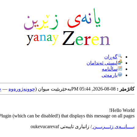
گه‌ڕان
لیستی ئه‌ندامان
ساڵنامه
یارمه‌تی
کاتژمێر :
08-08-2026, 05:44 PM
به‌خێربێیت میوان (
چوونه‌ژوره‌وه‌
—
خ
Hello World!
ugin (which can be disabled!) that displays this message on all pages.
یــــانــه‌ی زێـــریـــن
/
زانیاری تایبه‌تی oukevucarevaf