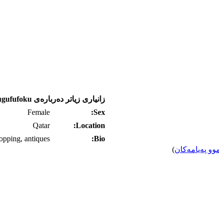
زانیاری زیاتر ده‌رباره‌ی hoonugufufoku
Female
Sex:
Qatar
Location:
opping, antiques
Bio:
وو په‌یامه‌کان
)