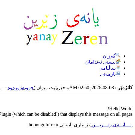
گه‌ڕان
لیستی ئه‌ندامان
ساڵنامه
یارمه‌تی
کاتژمێر :
08-08-2026, 02:50 AM
به‌خێربێیت میوان (
چوونه‌ژوره‌وه‌
—
خ
Hello World!
ugin (which can be disabled!) that displays this message on all pages.
یــــانــه‌ی زێـــریـــن
/
زانیاری تایبه‌تی hoonugufufoku