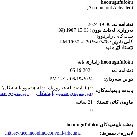
hoonugufufoku
(Account not Activated)
ئه‌ندامه‌ له‌:
06-19-2024
به‌رواری له‌دایك بوون:
03-15-1987 (39
ساله‌كانی رابردوو)
كاتی شوێن:
08-07-2026 له‌ 10:50 PM
ئێستا:
لێره‌ نیه‌
hoonugufufoku زانیاری یانه‌
06-19-2024
ئه‌ندامه‌ له‌:
06-19-2024 12:12 PM
دواین سه‌ردان:
0 (0 بابه‌ت له‌ هه‌رۆژێك | 0 له‌ هه‌موو بابه‌ته‌كان)
بابه‌ت و په‌یامه‌کان:
(
دۆزینه‌وه‌ی هه‌موو بابه‌ته‌کان
—
دۆزینه‌وه‌ی هه‌م
ماوه‌ی كاتی ئێستا:
21 سانیه‌
0
به‌شه‌ تایبه‌تیه‌کان hoonugufufoku
https://racelineonline.com/pill/arheuma/
لاپه‌ڕه‌ی سه‌ره‌تا: