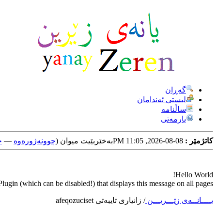
گه‌ڕان
لیستی ئه‌ندامان
ساڵنامه
یارمه‌تی
کاتژمێر :
08-08-2026, 11:05 PM
به‌خێربێیت میوان (
چوونه‌ژوره‌وه‌
—
خ
Hello World!
ugin (which can be disabled!) that displays this message on all pages.
یــــانــه‌ی زێـــریـــن
/
زانیاری تایبه‌تی afeqozuciset