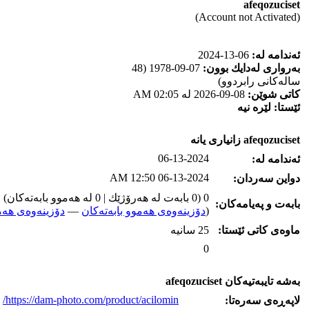
afeqozuciset
(Account not Activated)
ئه‌ندامه‌ له‌:
06-13-2024
به‌رواری له‌دایك بوون:
07-09-1978 (48
ساله‌كانی رابردوو)
كاتی شوێن:
08-09-2026 له‌ 02:05 AM
ئێستا:
لێره‌ نیه‌
afeqozuciset زانیاری یانه‌
06-13-2024
ئه‌ندامه‌ له‌:
06-13-2024 12:50 AM
دواین سه‌ردان:
0 (0 بابه‌ت له‌ هه‌رۆژێك | 0 له‌ هه‌موو بابه‌ته‌كان)
بابه‌ت و په‌یامه‌کان:
(
دۆزینه‌وه‌ی هه‌موو بابه‌ته‌کان
—
دۆزینه‌وه‌ی هه‌م
ماوه‌ی كاتی ئێستا:
25 سانیه‌
0
به‌شه‌ تایبه‌تیه‌کان afeqozuciset
https://dam-photo.com/product/acilomin/
لاپه‌ڕه‌ی سه‌ره‌تا: