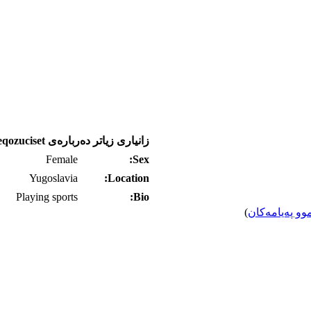
زانیاری زیاتر ده‌رباره‌ی afeqozuciset
Female
Sex:
Yugoslavia
Location:
Playing sports
Bio:
وو په‌یامه‌کان
)