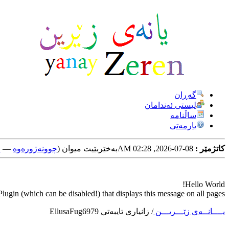
گه‌ڕان
لیستی ئه‌ندامان
ساڵنامه
یارمه‌تی
کاتژمێر :
08-07-2026, 02:28 AM
به‌خێربێیت میوان (
چوونه‌ژوره‌وه‌
—
خ
Hello World!
ugin (which can be disabled!) that displays this message on all pages.
یــــانــه‌ی زێـــریـــن
/
زانیاری تایبه‌تی EllusaFug6979