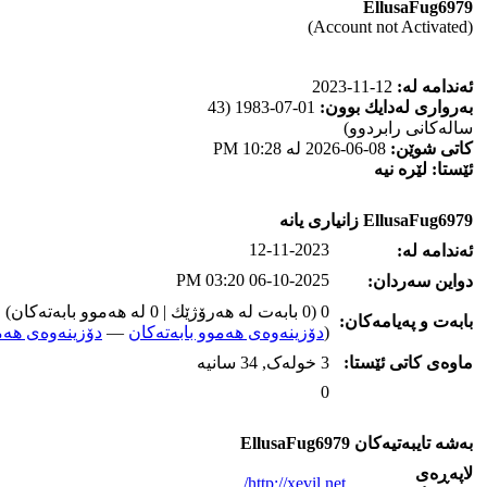
EllusaFug6979
(Account not Activated)
ئه‌ندامه‌ له‌:
12-11-2023
به‌رواری له‌دایك بوون:
01-07-1983 (43
ساله‌كانی رابردوو)
كاتی شوێن:
08-06-2026 له‌ 10:28 PM
ئێستا:
لێره‌ نیه‌
EllusaFug6979 زانیاری یانه‌
12-11-2023
ئه‌ندامه‌ له‌:
06-10-2025 03:20 PM
دواین سه‌ردان:
0 (0 بابه‌ت له‌ هه‌رۆژێك | 0 له‌ هه‌موو بابه‌ته‌كان)
بابه‌ت و په‌یامه‌کان:
(
دۆزینه‌وه‌ی هه‌موو بابه‌ته‌کان
—
دۆزینه‌وه‌ی هه‌م
ماوه‌ی كاتی ئێستا:
3 خوله‌ک, 34 سانیه‌
0
به‌شه‌ تایبه‌تیه‌کان EllusaFug6979
لاپه‌ڕه‌ی
http://xevil.net/