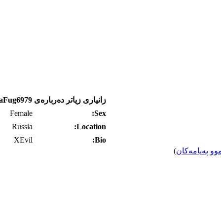
زانیاری زیاتر ده‌رباره‌ی EllusaFug6979
Female
Sex:
Russia
Location:
XEvil
Bio:
وو په‌یامه‌کان
)