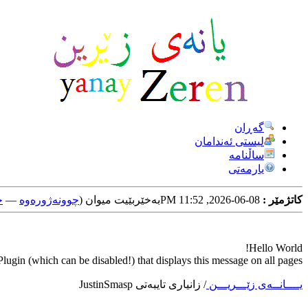
گه‌ڕان
لیستی ئه‌ندامان
ساڵنامه
یارمه‌تی
کاتژمێر :
08-06-2026, 11:52 PM
به‌خێربێیت میوان (
چوونه‌ژوره‌وه‌
—
خ
Hello World!
ugin (which can be disabled!) that displays this message on all pages.
یــــانــه‌ی زێـــریـــن
/
زانیاری تایبه‌تی JustinSmasp