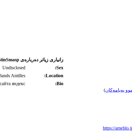
زانیاری زیاتر ده‌رباره‌ی JustinSmasp
Undisclosed
Sex:
lands Antilles
Location:
сайта яндекс
Bio:
وو په‌یامه‌کان
)
https://ameblo