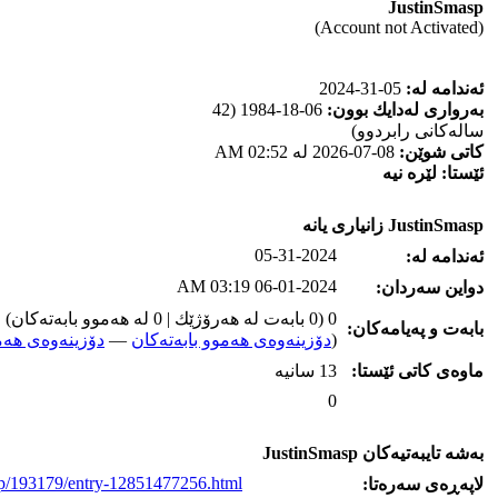
JustinSmasp
(Account not Activated)
ئه‌ندامه‌ له‌:
05-31-2024
به‌رواری له‌دایك بوون:
06-18-1984 (42
ساله‌كانی رابردوو)
كاتی شوێن:
08-07-2026 له‌ 02:52 AM
ئێستا:
لێره‌ نیه‌
JustinSmasp زانیاری یانه‌
05-31-2024
ئه‌ندامه‌ له‌:
06-01-2024 03:19 AM
دواین سه‌ردان:
0 (0 بابه‌ت له‌ هه‌رۆژێك | 0 له‌ هه‌موو بابه‌ته‌كان)
بابه‌ت و په‌یامه‌کان:
(
دۆزینه‌وه‌ی هه‌موو بابه‌ته‌کان
—
دۆزینه‌وه‌ی هه‌م
ماوه‌ی كاتی ئێستا:
13 سانیه‌
0
به‌شه‌ تایبه‌تیه‌کان JustinSmasp
.jp/193179/entry-12851477256.html
لاپه‌ڕه‌ی سه‌ره‌تا: