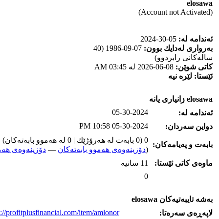
elosawa
(Account not Activated)
ئه‌ندامه‌ له‌:
05-30-2024
به‌رواری له‌دایك بوون:
07-09-1986 (40
ساله‌كانی رابردوو)
كاتی شوێن:
08-06-2026 له‌ 03:45 AM
ئێستا:
لێره‌ نیه‌
elosawa زانیاری یانه‌
05-30-2024
ئه‌ندامه‌ له‌:
05-30-2024 10:58 PM
دواین سه‌ردان:
0 (0 بابه‌ت له‌ هه‌رۆژێك | 0 له‌ هه‌موو بابه‌ته‌كان)
بابه‌ت و په‌یامه‌کان:
(
دۆزینه‌وه‌ی هه‌موو بابه‌ته‌کان
—
دۆزینه‌وه‌ی هه‌م
ماوه‌ی كاتی ئێستا:
11 سانیه‌
0
به‌شه‌ تایبه‌تیه‌کان elosawa
s://profitplusfinancial.com/item/amlonor/
لاپه‌ڕه‌ی سه‌ره‌تا: