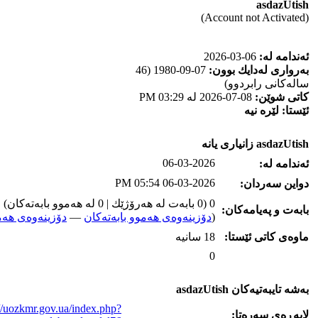
asdazUtish
(Account not Activated)
ئه‌ندامه‌ له‌:
06-03-2026
به‌رواری له‌دایك بوون:
07-09-1980 (46
ساله‌كانی رابردوو)
كاتی شوێن:
08-07-2026 له‌ 03:29 PM
ئێستا:
لێره‌ نیه‌
asdazUtish زانیاری یانه‌
06-03-2026
ئه‌ندامه‌ له‌:
06-03-2026 05:54 PM
دواین سه‌ردان:
0 (0 بابه‌ت له‌ هه‌رۆژێك | 0 له‌ هه‌موو بابه‌ته‌كان)
بابه‌ت و په‌یامه‌کان:
(
دۆزینه‌وه‌ی هه‌موو بابه‌ته‌کان
—
دۆزینه‌وه‌ی هه‌م
ماوه‌ی كاتی ئێستا:
18 سانیه‌
0
به‌شه‌ تایبه‌تیه‌کان asdazUtish
://uozkmr.gov.ua/index.php?
لاپه‌ڕه‌ی سه‌ره‌تا: