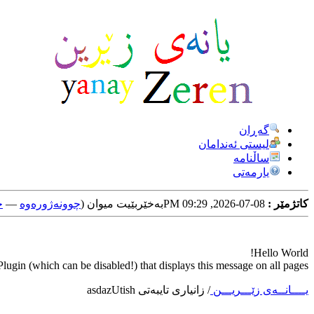
گه‌ڕان
لیستی ئه‌ندامان
ساڵنامه
یارمه‌تی
کاتژمێر :
08-07-2026, 09:29 PM
به‌خێربێیت میوان (
چوونه‌ژوره‌وه‌
—
خ
Hello World!
ugin (which can be disabled!) that displays this message on all pages.
یــــانــه‌ی زێـــریـــن
/
زانیاری تایبه‌تی asdazUtish