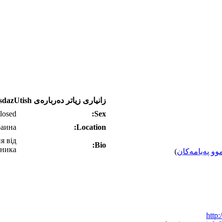
زانیاری زیاتر ده‌رباره‌ی asdazUtish
losed
Sex:
аина
Location:
я від
Bio:
бника
وو په‌یامه‌کان
)
http