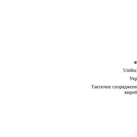
Undisc
Укр
Тактичне спорядженн
виро