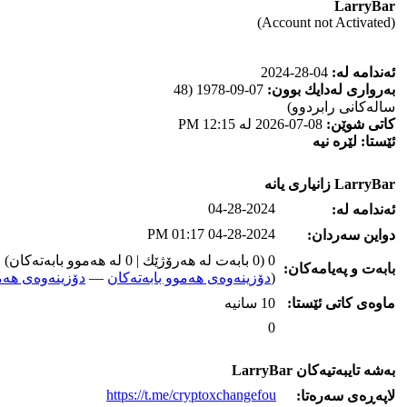
LarryBar
(Account not Activated)
ئه‌ندامه‌ له‌:
04-28-2024
به‌رواری له‌دایك بوون:
07-09-1978 (48
ساله‌كانی رابردوو)
كاتی شوێن:
08-07-2026 له‌ 12:15 PM
ئێستا:
لێره‌ نیه‌
LarryBar زانیاری یانه‌
04-28-2024
ئه‌ندامه‌ له‌:
04-28-2024 01:17 PM
دواین سه‌ردان:
0 (0 بابه‌ت له‌ هه‌رۆژێك | 0 له‌ هه‌موو بابه‌ته‌كان)
بابه‌ت و په‌یامه‌کان:
(
دۆزینه‌وه‌ی هه‌موو بابه‌ته‌کان
—
دۆزینه‌وه‌ی هه‌م
ماوه‌ی كاتی ئێستا:
10 سانیه‌
0
به‌شه‌ تایبه‌تیه‌کان LarryBar
https://t.me/cryptoxchangefou
لاپه‌ڕه‌ی سه‌ره‌تا: