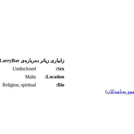
زانیاری زیاتر ده‌رباره‌ی LarryBar
Undisclosed
Sex:
Malta
Location:
Religion, spiritual
Bio:
وو په‌یامه‌کان
)