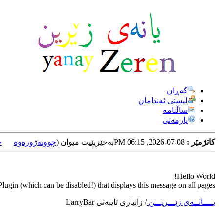
گه‌ڕان
لیستی ئه‌ندامان
ساڵنامه
یارمه‌تی
کاتژمێر :
08-07-2026, 06:15 PM
به‌خێربێیت میوان (
چوونه‌ژوره‌وه‌
—
خ
Hello World!
ugin (which can be disabled!) that displays this message on all pages.
یــــانــه‌ی زێـــریـــن
/
زانیاری تایبه‌تی LarryBar