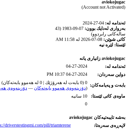
aviokojugac
(Account not Activated)
ئه‌ندامه‌ له‌:
04-27-2024
به‌رواری له‌دایك بوون:
07-09-1983 (43
ساله‌كانی رابردوو)
كاتی شوێن:
08-07-2026 له‌ 11:58 AM
ئێستا:
لێره‌ نیه‌
aviokojugac زانیاری یانه‌
04-27-2024
ئه‌ندامه‌ له‌:
04-27-2024 10:37 PM
دواین سه‌ردان:
0 (0 بابه‌ت له‌ هه‌رۆژێك | 0 له‌ هه‌موو بابه‌ته‌كان)
بابه‌ت و په‌یامه‌کان:
(
دۆزینه‌وه‌ی هه‌موو بابه‌ته‌کان
—
دۆزینه‌وه‌ی هه‌م
ماوه‌ی كاتی ئێستا:
10 سانیه‌
0
به‌شه‌ تایبه‌تیه‌کان aviokojugac
s://driverstestingmi.com/pill/triamterene/
لاپه‌ڕه‌ی سه‌ره‌تا: