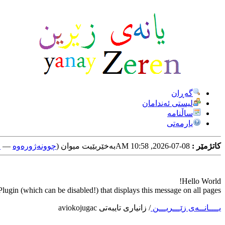
گه‌ڕان
لیستی ئه‌ندامان
ساڵنامه
یارمه‌تی
کاتژمێر :
08-07-2026, 10:58 AM
به‌خێربێیت میوان (
چوونه‌ژوره‌وه‌
—
خ
Hello World!
ugin (which can be disabled!) that displays this message on all pages.
یــــانــه‌ی زێـــریـــن
/
زانیاری تایبه‌تی aviokojugac