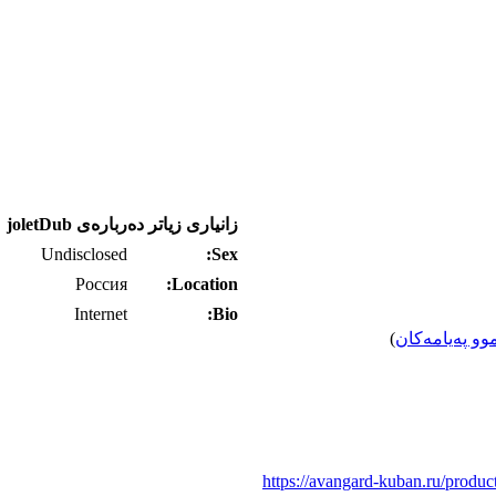
زانیاری زیاتر ده‌رباره‌ی joletDub
Undisclosed
Sex:
Россия
Location:
Internet
Bio:
وو په‌یامه‌کان
)
https://avangard-kuban.ru/product