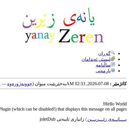
گه‌ڕان
لیستی ئه‌ندامان
ساڵنامه
یارمه‌تی
کاتژمێر :
08-07-2026, 02:33 AM
به‌خێربێیت میوان (
چوونه‌ژوره‌وه‌
—
خ
Hello World!
ugin (which can be disabled!) that displays this message on all pages.
یــــانــه‌ی زێـــریـــن
/
زانیاری تایبه‌تی joletDub