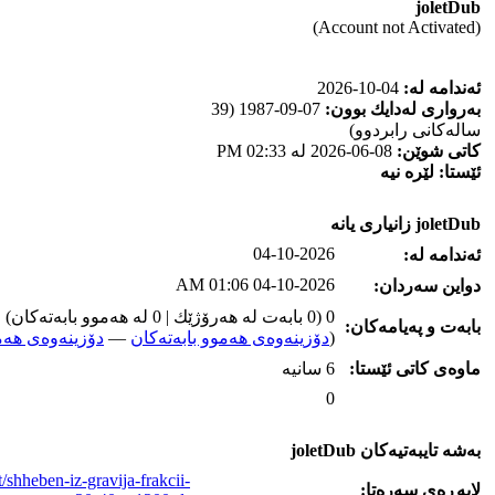
joletDub
(Account not Activated)
ئه‌ندامه‌ له‌:
04-10-2026
به‌رواری له‌دایك بوون:
07-09-1987 (39
ساله‌كانی رابردوو)
كاتی شوێن:
08-06-2026 له‌ 02:33 PM
ئێستا:
لێره‌ نیه‌
joletDub زانیاری یانه‌
04-10-2026
ئه‌ندامه‌ له‌:
04-10-2026 01:06 AM
دواین سه‌ردان:
0 (0 بابه‌ت له‌ هه‌رۆژێك | 0 له‌ هه‌موو بابه‌ته‌كان)
بابه‌ت و په‌یامه‌کان:
(
دۆزینه‌وه‌ی هه‌موو بابه‌ته‌کان
—
دۆزینه‌وه‌ی هه‌م
ماوه‌ی كاتی ئێستا:
6 سانیه‌
0
به‌شه‌ تایبه‌تیه‌کان joletDub
/shheben-iz-gravija-frakcii-
لاپه‌ڕه‌ی سه‌ره‌تا: