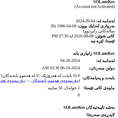
SOLaneKes
(Account not Activated)
ئه‌ندامه‌ له‌:
04-20-2024
به‌رواری له‌دایك بوون:
09-04-1986 (39
ساله‌كانی رابردوو)
كاتی شوێن:
08-08-2026 له‌ 07:30 PM
ئێستا:
لێره‌ نیه‌
SOLaneKes زانیاری یانه‌
04-20-2024
ئه‌ندامه‌ له‌:
06-10-2024 03:30 AM
دواین سه‌ردان:
0 (0 بابه‌ت له‌ هه‌رۆژێك | 0 له‌ هه‌موو بابه‌ته‌كان)
بابه‌ت و په‌یامه‌کان:
(
دۆزینه‌وه‌ی هه‌موو بابه‌ته‌کان
—
دۆزینه‌وه‌ی هه‌م
ماوه‌ی كاتی ئێستا:
1 خوله‌ک, 56 سانیه‌
0
به‌شه‌ تایبه‌تیه‌کان SOLaneKes
لاپه‌ڕه‌ی سه‌ره‌تا: