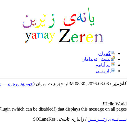
گه‌ڕان
لیستی ئه‌ندامان
ساڵنامه
یارمه‌تی
کاتژمێر :
08-08-2026, 08:30 PM
به‌خێربێیت میوان (
چوونه‌ژوره‌وه‌
—
خ
Hello World!
ugin (which can be disabled!) that displays this message on all pages.
یــــانــه‌ی زێـــریـــن
/
زانیاری تایبه‌تی SOLaneKes