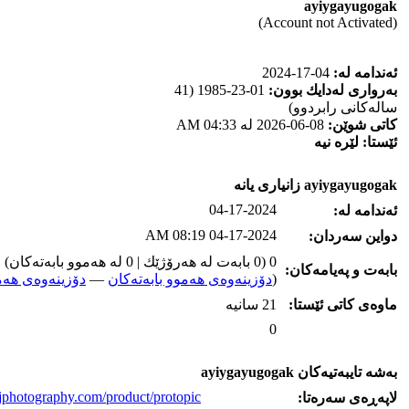
ayiygayugogak
(Account not Activated)
ئه‌ندامه‌ له‌:
04-17-2024
به‌رواری له‌دایك بوون:
01-23-1985 (41
ساله‌كانی رابردوو)
كاتی شوێن:
08-06-2026 له‌ 04:33 AM
ئێستا:
لێره‌ نیه‌
ayiygayugogak زانیاری یانه‌
04-17-2024
ئه‌ندامه‌ له‌:
04-17-2024 08:19 AM
دواین سه‌ردان:
0 (0 بابه‌ت له‌ هه‌رۆژێك | 0 له‌ هه‌موو بابه‌ته‌كان)
بابه‌ت و په‌یامه‌کان:
(
دۆزینه‌وه‌ی هه‌موو بابه‌ته‌کان
—
دۆزینه‌وه‌ی هه‌م
ماوه‌ی كاتی ئێستا:
21 سانیه‌
0
به‌شه‌ تایبه‌تیه‌کان ayiygayugogak
ejphotography.com/product/protopic/
لاپه‌ڕه‌ی سه‌ره‌تا: