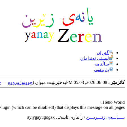
گه‌ڕان
لیستی ئه‌ندامان
ساڵنامه
یارمه‌تی
کاتژمێر :
08-06-2026, 05:03 PM
به‌خێربێیت میوان (
چوونه‌ژوره‌وه‌
—
خ
Hello World!
ugin (which can be disabled!) that displays this message on all pages.
یــــانــه‌ی زێـــریـــن
/
زانیاری تایبه‌تی ayiygayugogak