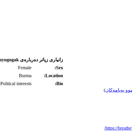
زانیاری زیاتر ده‌رباره‌ی ayiygayugogak
Female
Sex:
Burma
Location:
Political interests
Bio:
وو په‌یامه‌کان
)
https://breath