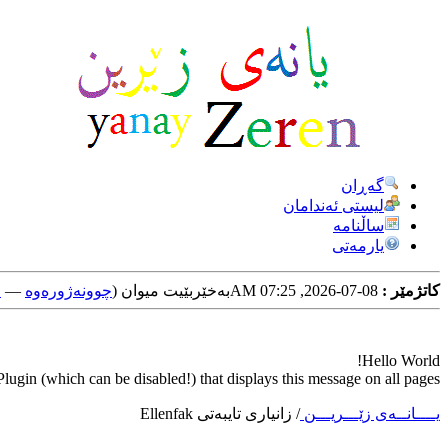
گه‌ڕان
لیستی ئه‌ندامان
ساڵنامه
یارمه‌تی
کاتژمێر :
08-07-2026, 07:25 AM
به‌خێربێیت میوان (
چوونه‌ژوره‌وه‌
—
خ
Hello World!
ugin (which can be disabled!) that displays this message on all pages.
یــــانــه‌ی زێـــریـــن
/
زانیاری تایبه‌تی Ellenfak