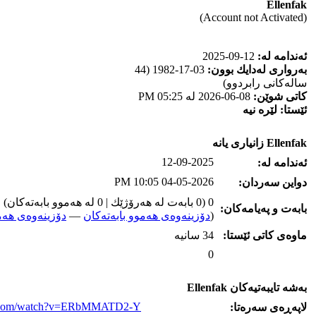
Ellenfak
(Account not Activated)
ئه‌ندامه‌ له‌:
12-09-2025
به‌رواری له‌دایك بوون:
03-17-1982 (44
ساله‌كانی رابردوو)
كاتی شوێن:
08-06-2026 له‌ 05:25 PM
ئێستا:
لێره‌ نیه‌
Ellenfak زانیاری یانه‌
12-09-2025
ئه‌ندامه‌ له‌:
04-05-2026 10:05 PM
دواین سه‌ردان:
0 (0 بابه‌ت له‌ هه‌رۆژێك | 0 له‌ هه‌موو بابه‌ته‌كان)
بابه‌ت و په‌یامه‌کان:
(
دۆزینه‌وه‌ی هه‌موو بابه‌ته‌کان
—
دۆزینه‌وه‌ی هه‌م
ماوه‌ی كاتی ئێستا:
34 سانیه‌
0
به‌شه‌ تایبه‌تیه‌کان Ellenfak
be.com/watch?v=ERbMMATD2-Y
لاپه‌ڕه‌ی سه‌ره‌تا: