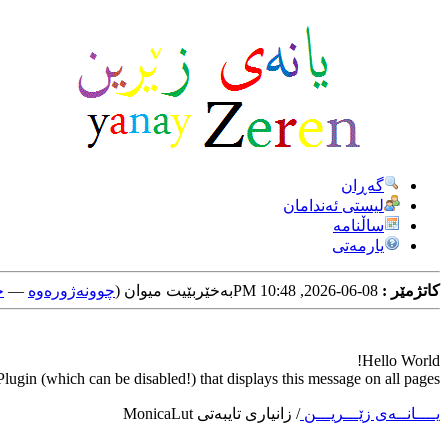
گه‌ڕان
لیستی ئه‌ندامان
ساڵنامه
یارمه‌تی
کاتژمێر :
08-06-2026, 10:48 PM
به‌خێربێیت میوان (
چوونه‌ژوره‌وه‌
—
خ
Hello World!
ugin (which can be disabled!) that displays this message on all pages.
یــــانــه‌ی زێـــریـــن
/
زانیاری تایبه‌تی MonicaLut