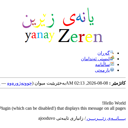
گه‌ڕان
لیستی ئه‌ندامان
ساڵنامه
یارمه‌تی
کاتژمێر :
08-08-2026, 02:13 AM
به‌خێربێیت میوان (
چوونه‌ژوره‌وه‌
—
خ
Hello World!
ugin (which can be disabled!) that displays this message on all pages.
یــــانــه‌ی زێـــریـــن
/
زانیاری تایبه‌تی ajooduvo