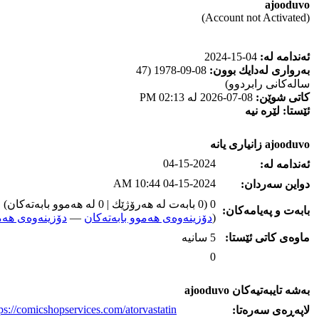
ajooduvo
(Account not Activated)
ئه‌ندامه‌ له‌:
04-15-2024
به‌رواری له‌دایك بوون:
08-09-1978 (47
ساله‌كانی رابردوو)
كاتی شوێن:
08-07-2026 له‌ 02:13 PM
ئێستا:
لێره‌ نیه‌
ajooduvo زانیاری یانه‌
04-15-2024
ئه‌ندامه‌ له‌:
04-15-2024 10:44 AM
دواین سه‌ردان:
0 (0 بابه‌ت له‌ هه‌رۆژێك | 0 له‌ هه‌موو بابه‌ته‌كان)
بابه‌ت و په‌یامه‌کان:
(
دۆزینه‌وه‌ی هه‌موو بابه‌ته‌کان
—
دۆزینه‌وه‌ی هه‌م
ماوه‌ی كاتی ئێستا:
5 سانیه‌
0
به‌شه‌ تایبه‌تیه‌کان ajooduvo
ps://comicshopservices.com/atorvastatin/
لاپه‌ڕه‌ی سه‌ره‌تا: