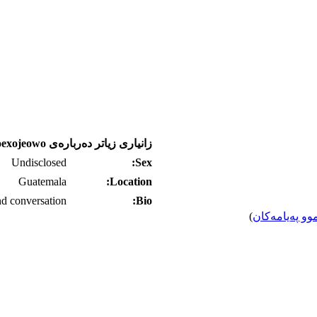
زانیاری زیاتر ده‌رباره‌ی oreqoexojeowo
Undisclosed
Sex:
Guatemala
Location:
nd conversation
Bio:
وو په‌یامه‌کان
)