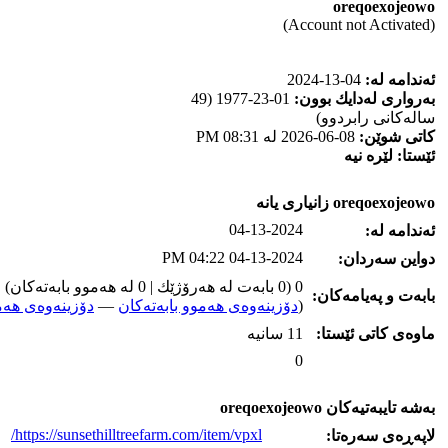
oreqoexojeowo
(Account not Activated)
ئه‌ندامه‌ له‌:
04-13-2024
به‌رواری له‌دایك بوون:
01-23-1977 (49
ساله‌كانی رابردوو)
كاتی شوێن:
08-06-2026 له‌ 08:31 PM
ئێستا:
لێره‌ نیه‌
oreqoexojeowo زانیاری یانه‌
04-13-2024
ئه‌ندامه‌ له‌:
04-13-2024 04:22 PM
دواین سه‌ردان:
0 (0 بابه‌ت له‌ هه‌رۆژێك | 0 له‌ هه‌موو بابه‌ته‌كان)
بابه‌ت و په‌یامه‌کان:
(
دۆزینه‌وه‌ی هه‌موو بابه‌ته‌کان
—
دۆزینه‌وه‌ی هه‌م
ماوه‌ی كاتی ئێستا:
11 سانیه‌
0
به‌شه‌ تایبه‌تیه‌کان oreqoexojeowo
https://sunsethilltreefarm.com/item/vpxl/
لاپه‌ڕه‌ی سه‌ره‌تا: