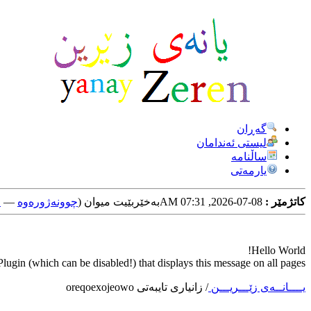
گه‌ڕان
لیستی ئه‌ندامان
ساڵنامه
یارمه‌تی
کاتژمێر :
08-07-2026, 07:31 AM
به‌خێربێیت میوان (
چوونه‌ژوره‌وه‌
—
خ
Hello World!
ugin (which can be disabled!) that displays this message on all pages.
یــــانــه‌ی زێـــریـــن
/
زانیاری تایبه‌تی oreqoexojeowo