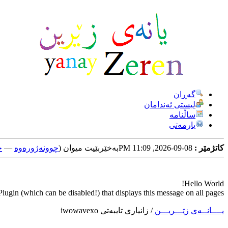
گه‌ڕان
لیستی ئه‌ندامان
ساڵنامه
یارمه‌تی
کاتژمێر :
08-09-2026, 11:09 PM
به‌خێربێیت میوان (
چوونه‌ژوره‌وه‌
—
خ
Hello World!
ugin (which can be disabled!) that displays this message on all pages.
یــــانــه‌ی زێـــریـــن
/
زانیاری تایبه‌تی iwowavexo