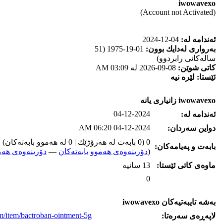
iwowavexo
(Account not Activated)
ئه‌ندامه‌ له‌:
04-12-2024
به‌رواری له‌دایك بوون:
01-19-1975 (51
ساله‌كانی رابردوو)
كاتی شوێن:
08-09-2026 له‌ 03:09 AM
ئێستا:
لێره‌ نیه‌
iwowavexo زانیاری یانه‌
04-12-2024
ئه‌ندامه‌ له‌:
04-12-2024 06:20 AM
دواین سه‌ردان:
0 (0 بابه‌ت له‌ هه‌رۆژێك | 0 له‌ هه‌موو بابه‌ته‌كان)
بابه‌ت و په‌یامه‌کان:
(
دۆزینه‌وه‌ی هه‌موو بابه‌ته‌کان
—
دۆزینه‌وه‌ی هه‌م
ماوه‌ی كاتی ئێستا:
13 سانیه‌
0
به‌شه‌ تایبه‌تیه‌کان iwowavexo
m/item/bactroban-ointment-5g/
لاپه‌ڕه‌ی سه‌ره‌تا: