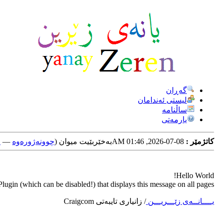
گه‌ڕان
لیستی ئه‌ندامان
ساڵنامه
یارمه‌تی
کاتژمێر :
08-07-2026, 01:46 AM
به‌خێربێیت میوان (
چوونه‌ژوره‌وه‌
—
خ
Hello World!
ugin (which can be disabled!) that displays this message on all pages.
یــــانــه‌ی زێـــریـــن
/
زانیاری تایبه‌تی Craigcom