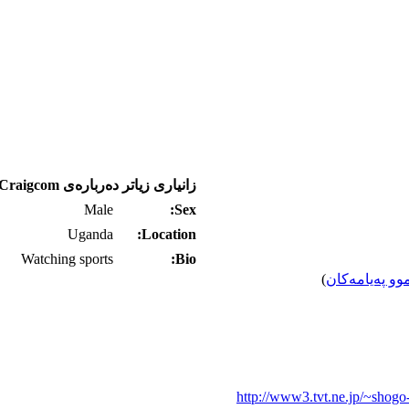
زانیاری زیاتر ده‌رباره‌ی Craigcom
Male
Sex:
Uganda
Location:
Watching sports
Bio:
وو په‌یامه‌کان
)
http://www3.tvt.ne.jp/~shogo