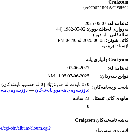
Craigcom
(Account not Activated)
ئه‌ندامه‌ له‌:
07-06-2025
به‌رواری له‌دایك بوون:
02-05-1982 (44
ساله‌كانی رابردوو)
كاتی شوێن:
08-06-2026 له‌ 04:46 PM
ئێستا:
لێره‌ نیه‌
Craigcom زانیاری یانه‌
07-06-2025
ئه‌ندامه‌ له‌:
07-06-2025 11:05 AM
دواین سه‌ردان:
0 (0 بابه‌ت له‌ هه‌رۆژێك | 0 له‌ هه‌موو بابه‌ته‌كان)
بابه‌ت و په‌یامه‌کان:
(
دۆزینه‌وه‌ی هه‌موو بابه‌ته‌کان
—
دۆزینه‌وه‌ی هه‌م
ماوه‌ی كاتی ئێستا:
23 سانیه‌
0
به‌شه‌ تایبه‌تیه‌کان Craigcom
-s/cgi-bin/album/album.cgi?
لاپه‌ڕه‌ی سه‌ره‌تا: