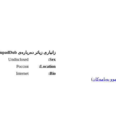
زانیاری زیاتر ده‌رباره‌ی fupadDub
Undisclosed
Sex:
Россия
Location:
Internet
Bio:
وو په‌یامه‌کان
)