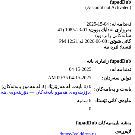
fupadDub
(Account not Activated)
ئه‌ندامه‌ له‌:
04-15-2025
به‌رواری له‌دایك بوون:
01-23-1985 (41
ساله‌كانی رابردوو)
كاتی شوێن:
08-06-2026 له‌ 12:21 PM
ئێستا:
لێره‌ نیه‌
fupadDub زانیاری یانه‌
04-15-2025
ئه‌ندامه‌ له‌:
04-15-2025 09:35 AM
دواین سه‌ردان:
0 (0 بابه‌ت له‌ هه‌رۆژێك | 0 له‌ هه‌موو بابه‌ته‌كان)
بابه‌ت و په‌یامه‌کان:
(
دۆزینه‌وه‌ی هه‌موو بابه‌ته‌کان
—
دۆزینه‌وه‌ی هه‌م
ماوه‌ی كاتی ئێستا:
6 سانیه‌
0
به‌شه‌ تایبه‌تیه‌کان fupadDub
لاپه‌ڕه‌ی
https://golddrop.ru/