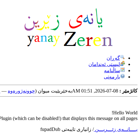
گه‌ڕان
لیستی ئه‌ندامان
ساڵنامه
یارمه‌تی
کاتژمێر :
08-07-2026, 01:51 AM
به‌خێربێیت میوان (
چوونه‌ژوره‌وه‌
—
خ
Hello World!
ugin (which can be disabled!) that displays this message on all pages.
یــــانــه‌ی زێـــریـــن
/
زانیاری تایبه‌تی fupadDub