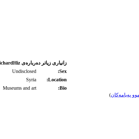
زانیاری زیاتر ده‌رباره‌ی RichardHiz
Undisclosed
Sex:
Syria
Location:
Museums and art
Bio:
وو په‌یامه‌کان
)