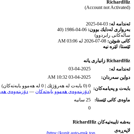
RichardHiz
(Account not Activated)
ئه‌ندامه‌ له‌:
03-04-2025
به‌رواری له‌دایك بوون:
06-04-1986 (40
ساله‌كانی رابردوو)
كاتی شوێن:
08-07-2026 له‌ 03:06 AM
ئێستا:
لێره‌ نیه‌
RichardHiz زانیاری یانه‌
03-04-2025
ئه‌ندامه‌ له‌:
03-04-2025 10:32 AM
دواین سه‌ردان:
0 (0 بابه‌ت له‌ هه‌رۆژێك | 0 له‌ هه‌موو بابه‌ته‌كان)
بابه‌ت و په‌یامه‌کان:
(
دۆزینه‌وه‌ی هه‌موو بابه‌ته‌کان
—
دۆزینه‌وه‌ی هه‌م
ماوه‌ی كاتی ئێستا:
25 سانیه‌
0
به‌شه‌ تایبه‌تیه‌کان RichardHiz
لاپه‌ڕه‌ی
https://kupit.auto-msk.top/