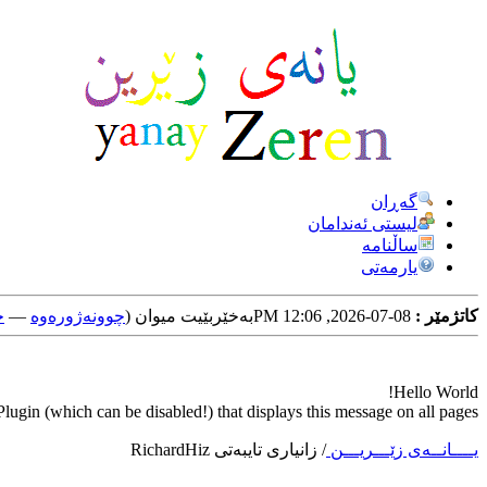
گه‌ڕان
لیستی ئه‌ندامان
ساڵنامه
یارمه‌تی
کاتژمێر :
08-07-2026, 12:06 PM
به‌خێربێیت میوان (
چوونه‌ژوره‌وه‌
—
خ
Hello World!
ugin (which can be disabled!) that displays this message on all pages.
یــــانــه‌ی زێـــریـــن
/
زانیاری تایبه‌تی RichardHiz