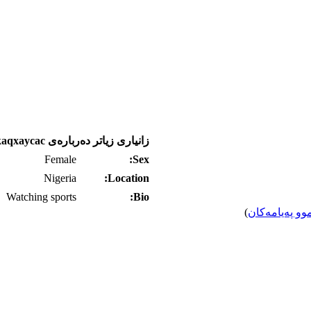
زانیاری زیاتر ده‌رباره‌ی pirukaqxaycac
Female
Sex:
Nigeria
Location:
Watching sports
Bio:
وو په‌یامه‌کان
)