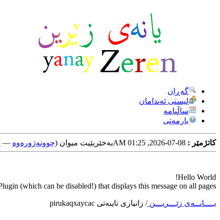
گه‌ڕان
لیستی ئه‌ندامان
ساڵنامه
یارمه‌تی
کاتژمێر :
08-07-2026, 01:25 AM
به‌خێربێیت میوان (
چوونه‌ژوره‌وه‌
—
خ
Hello World!
ugin (which can be disabled!) that displays this message on all pages.
یــــانــه‌ی زێـــریـــن
/
زانیاری تایبه‌تی pirukaqxaycac