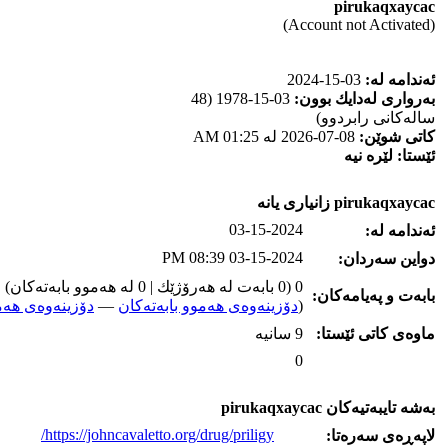
pirukaqxaycac
(Account not Activated)
ئه‌ندامه‌ له‌:
03-15-2024
به‌رواری له‌دایك بوون:
03-15-1978 (48
ساله‌كانی رابردوو)
كاتی شوێن:
08-07-2026 له‌ 01:25 AM
ئێستا:
لێره‌ نیه‌
pirukaqxaycac زانیاری یانه‌
03-15-2024
ئه‌ندامه‌ له‌:
03-15-2024 08:39 PM
دواین سه‌ردان:
0 (0 بابه‌ت له‌ هه‌رۆژێك | 0 له‌ هه‌موو بابه‌ته‌كان)
بابه‌ت و په‌یامه‌کان:
(
دۆزینه‌وه‌ی هه‌موو بابه‌ته‌کان
—
دۆزینه‌وه‌ی هه‌م
ماوه‌ی كاتی ئێستا:
9 سانیه‌
0
به‌شه‌ تایبه‌تیه‌کان pirukaqxaycac
https://johncavaletto.org/drug/priligy/
لاپه‌ڕه‌ی سه‌ره‌تا: