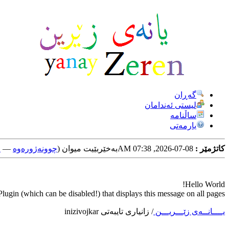
گه‌ڕان
لیستی ئه‌ندامان
ساڵنامه
یارمه‌تی
کاتژمێر :
08-07-2026, 07:38 AM
به‌خێربێیت میوان (
چوونه‌ژوره‌وه‌
—
خ
Hello World!
ugin (which can be disabled!) that displays this message on all pages.
یــــانــه‌ی زێـــریـــن
/
زانیاری تایبه‌تی inizivojkar