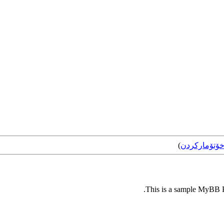
ۆتۆمارکردن
)
This is a sample MyBB Pl