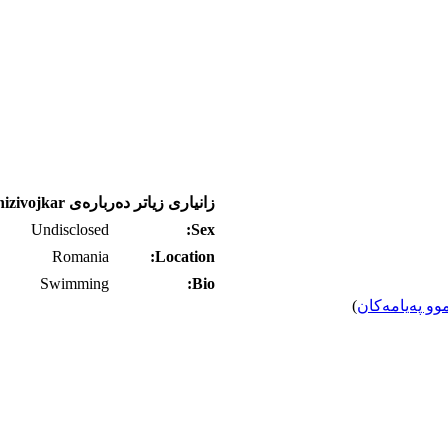
زانیاری زیاتر ده‌رباره‌ی inizivojkar
Undisclosed
Sex:
Romania
Location:
Swimming
Bio:
وو په‌یامه‌کان
)