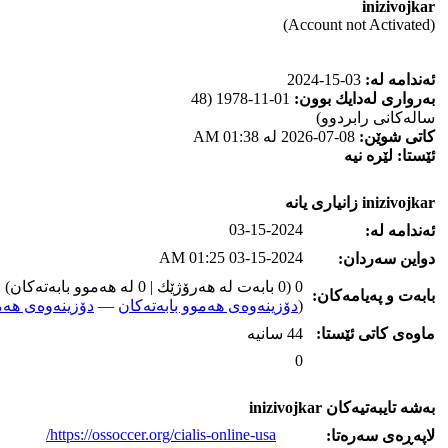
inizivojkar
(Account not Activated)
ئه‌ندامه‌ له‌:
03-15-2024
به‌رواری له‌دایك بوون:
01-11-1978 (48
ساله‌كانی رابردوو)
كاتی شوێن:
08-07-2026 له‌ 01:38 AM
ئێستا:
لێره‌ نیه‌
inizivojkar زانیاری یانه‌
03-15-2024
ئه‌ندامه‌ له‌:
03-15-2024 01:25 AM
دواین سه‌ردان:
0 (0 بابه‌ت له‌ هه‌رۆژێك | 0 له‌ هه‌موو بابه‌ته‌كان)
بابه‌ت و په‌یامه‌کان:
(
دۆزینه‌وه‌ی هه‌موو بابه‌ته‌کان
—
دۆزینه‌وه‌ی هه‌م
ماوه‌ی كاتی ئێستا:
44 سانیه‌
0
به‌شه‌ تایبه‌تیه‌کان inizivojkar
https://ossoccer.org/cialis-online-usa/
لاپه‌ڕه‌ی سه‌ره‌تا: