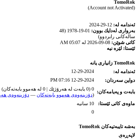
TomoRok
(Account not Activated)
ئه‌ندامه‌ له‌:
12-29-2024
به‌رواری له‌دایك بوون:
01-19-1978 (48
ساله‌كانی رابردوو)
كاتی شوێن:
08-09-2026 له‌ 05:07 AM
ئێستا:
لێره‌ نیه‌
TomoRok زانیاری یانه‌
12-29-2024
ئه‌ندامه‌ له‌:
12-29-2024 07:16 PM
دواین سه‌ردان:
0 (0 بابه‌ت له‌ هه‌رۆژێك | 0 له‌ هه‌موو بابه‌ته‌كان)
بابه‌ت و په‌یامه‌کان:
(
دۆزینه‌وه‌ی هه‌موو بابه‌ته‌کان
—
دۆزینه‌وه‌ی هه‌م
ماوه‌ی كاتی ئێستا:
10 سانیه‌
0
به‌شه‌ تایبه‌تیه‌کان TomoRok
لاپه‌ڕه‌ی