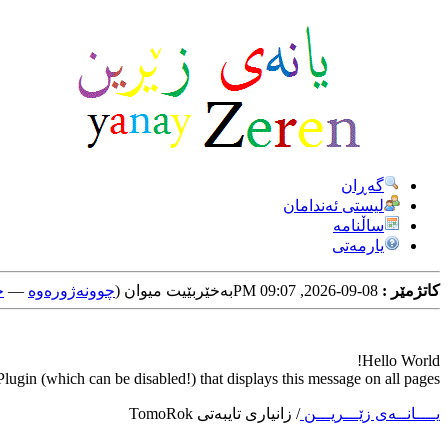
گه‌ڕان
لیستی ئه‌ندامان
ساڵنامه
یارمه‌تی
کاتژمێر :
08-09-2026, 09:07 PM
به‌خێربێیت میوان (
چوونه‌ژوره‌وه‌
—
خ
Hello World!
ugin (which can be disabled!) that displays this message on all pages.
یــــانــه‌ی زێـــریـــن
/
زانیاری تایبه‌تی TomoRok