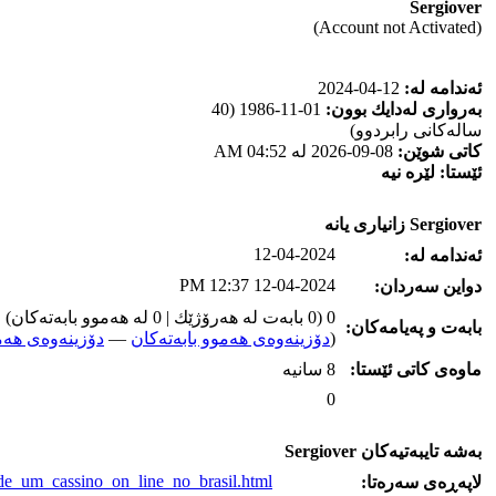
Sergiover
(Account not Activated)
ئه‌ندامه‌ له‌:
12-04-2024
به‌رواری له‌دایك بوون:
01-11-1986 (40
ساله‌كانی رابردوو)
كاتی شوێن:
08-09-2026 له‌ 04:52 AM
ئێستا:
لێره‌ نیه‌
Sergiover زانیاری یانه‌
12-04-2024
ئه‌ندامه‌ له‌:
12-04-2024 12:37 PM
دواین سه‌ردان:
0 (0 بابه‌ت له‌ هه‌رۆژێك | 0 له‌ هه‌موو بابه‌ته‌كان)
بابه‌ت و په‌یامه‌کان:
(
دۆزینه‌وه‌ی هه‌موو بابه‌ته‌کان
—
دۆزینه‌وه‌ی هه‌م
ماوه‌ی كاتی ئێستا:
8 سانیه‌
0
به‌شه‌ تایبه‌تیه‌کان Sergiover
a_de_um_cassino_on_line_no_brasil.html
لاپه‌ڕه‌ی سه‌ره‌تا: