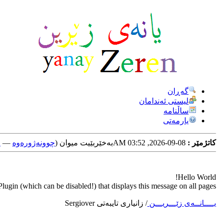
گه‌ڕان
لیستی ئه‌ندامان
ساڵنامه
یارمه‌تی
کاتژمێر :
08-09-2026, 03:52 AM
به‌خێربێیت میوان (
چوونه‌ژوره‌وه‌
—
خ
Hello World!
ugin (which can be disabled!) that displays this message on all pages.
یــــانــه‌ی زێـــریـــن
/
زانیاری تایبه‌تی Sergiover