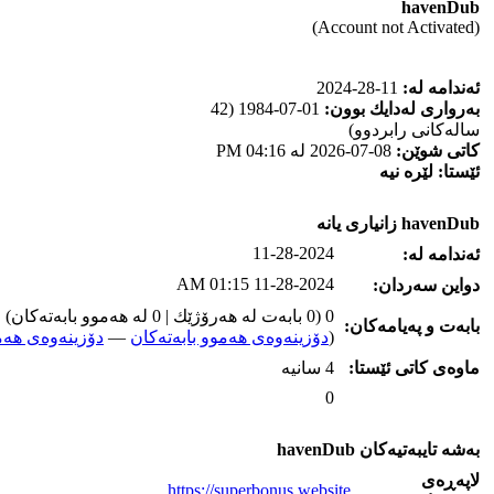
havenDub
(Account not Activated)
ئه‌ندامه‌ له‌:
11-28-2024
به‌رواری له‌دایك بوون:
01-07-1984 (42
ساله‌كانی رابردوو)
كاتی شوێن:
08-07-2026 له‌ 04:16 PM
ئێستا:
لێره‌ نیه‌
havenDub زانیاری یانه‌
11-28-2024
ئه‌ندامه‌ له‌:
11-28-2024 01:15 AM
دواین سه‌ردان:
0 (0 بابه‌ت له‌ هه‌رۆژێك | 0 له‌ هه‌موو بابه‌ته‌كان)
بابه‌ت و په‌یامه‌کان:
(
دۆزینه‌وه‌ی هه‌موو بابه‌ته‌کان
—
دۆزینه‌وه‌ی هه‌م
ماوه‌ی كاتی ئێستا:
4 سانیه‌
0
به‌شه‌ تایبه‌تیه‌کان havenDub
لاپه‌ڕه‌ی
https://superbonus.website