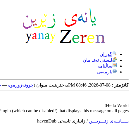
گه‌ڕان
لیستی ئه‌ندامان
ساڵنامه
یارمه‌تی
کاتژمێر :
08-07-2026, 08:46 PM
به‌خێربێیت میوان (
چوونه‌ژوره‌وه‌
—
خ
Hello World!
ugin (which can be disabled!) that displays this message on all pages.
یــــانــه‌ی زێـــریـــن
/
زانیاری تایبه‌تی havenDub