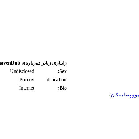
زانیاری زیاتر ده‌رباره‌ی havenDub
Undisclosed
Sex:
Россия
Location:
Internet
Bio:
وو په‌یامه‌کان
)