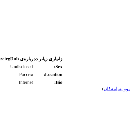
زانیاری زیاتر ده‌رباره‌ی retegDub
Undisclosed
Sex:
Россия
Location:
Internet
Bio:
وو په‌یامه‌کان
)