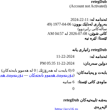
retegDub
(Account not Activated)
ئه‌ندامه‌ له‌:
11-22-2024
به‌رواری له‌دایك بوون:
06-04-1977 (49
ساله‌كانی رابردوو)
كاتی شوێن:
08-07-2026 له‌ 04:57 AM
ئێستا:
لێره‌ نیه‌
retegDub زانیاری یانه‌
11-22-2024
ئه‌ندامه‌ له‌:
11-22-2024 05:35 PM
دواین سه‌ردان:
0 (0 بابه‌ت له‌ هه‌رۆژێك | 0 له‌ هه‌موو بابه‌ته‌كان)
بابه‌ت و په‌یامه‌کان:
(
دۆزینه‌وه‌ی هه‌موو بابه‌ته‌کان
—
دۆزینه‌وه‌ی هه‌م
ماوه‌ی كاتی ئێستا:
6 سانیه‌
0
به‌شه‌ تایبه‌تیه‌کان retegDub
لاپه‌ڕه‌ی
https://ecs16.ru