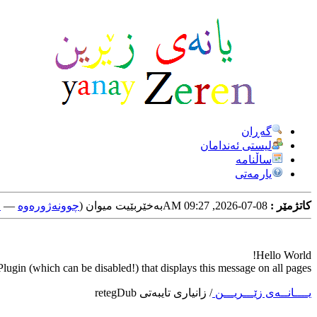
گه‌ڕان
لیستی ئه‌ندامان
ساڵنامه
یارمه‌تی
کاتژمێر :
08-07-2026, 09:27 AM
به‌خێربێیت میوان (
چوونه‌ژوره‌وه‌
—
خ
Hello World!
ugin (which can be disabled!) that displays this message on all pages.
یــــانــه‌ی زێـــریـــن
/
زانیاری تایبه‌تی retegDub