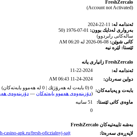
FreshZercalo
(Account not Activated)
ئه‌ندامه‌ له‌:
11-22-2024
به‌رواری له‌دایك بوون:
01-07-1976 (50
ساله‌كانی رابردوو)
كاتی شوێن:
08-06-2026 له‌ 06:20 AM
ئێستا:
لێره‌ نیه‌
FreshZercalo زانیاری یانه‌
11-22-2024
ئه‌ندامه‌ له‌:
11-24-2024 06:43 AM
دواین سه‌ردان:
0 (0 بابه‌ت له‌ هه‌رۆژێك | 0 له‌ هه‌موو بابه‌ته‌كان)
بابه‌ت و په‌یامه‌کان:
(
دۆزینه‌وه‌ی هه‌موو بابه‌ته‌کان
—
دۆزینه‌وه‌ی هه‌م
ماوه‌ی كاتی ئێستا:
51 سانیه‌
0
به‌شه‌ تایبه‌تیه‌کان FreshZercalo
sh-casino-apk.ru/fresh-oficzialnyj-sajt/
لاپه‌ڕه‌ی سه‌ره‌تا: