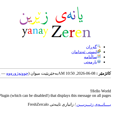
گه‌ڕان
لیستی ئه‌ندامان
ساڵنامه
یارمه‌تی
کاتژمێر :
08-06-2026, 10:50 AM
به‌خێربێیت میوان (
چوونه‌ژوره‌وه‌
—
خ
Hello World!
ugin (which can be disabled!) that displays this message on all pages.
یــــانــه‌ی زێـــریـــن
/
زانیاری تایبه‌تی FreshZercalo