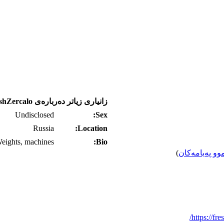
زانیاری زیاتر ده‌رباره‌ی FreshZercalo
Undisclosed
Sex:
Russia
Location:
eights, machines
Bio:
وو په‌یامه‌کان
)
https://fre