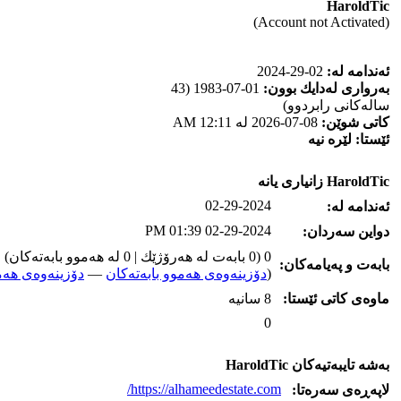
HaroldTic
(Account not Activated)
ئه‌ندامه‌ له‌:
02-29-2024
به‌رواری له‌دایك بوون:
01-07-1983 (43
ساله‌كانی رابردوو)
كاتی شوێن:
08-07-2026 له‌ 12:11 AM
ئێستا:
لێره‌ نیه‌
HaroldTic زانیاری یانه‌
02-29-2024
ئه‌ندامه‌ له‌:
02-29-2024 01:39 PM
دواین سه‌ردان:
0 (0 بابه‌ت له‌ هه‌رۆژێك | 0 له‌ هه‌موو بابه‌ته‌كان)
بابه‌ت و په‌یامه‌کان:
(
دۆزینه‌وه‌ی هه‌موو بابه‌ته‌کان
—
دۆزینه‌وه‌ی هه‌م
ماوه‌ی كاتی ئێستا:
8 سانیه‌
0
به‌شه‌ تایبه‌تیه‌کان HaroldTic
https://alhameedestate.com/
لاپه‌ڕه‌ی سه‌ره‌تا: