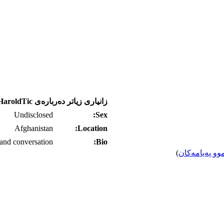
زانیاری زیاتر ده‌رباره‌ی HaroldTic
Undisclosed
Sex:
Afghanistan
Location:
and conversation
Bio:
وو په‌یامه‌کان
)