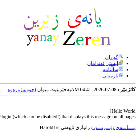
گه‌ڕان
لیستی ئه‌ندامان
ساڵنامه
یارمه‌تی
کاتژمێر :
08-07-2026, 04:41 AM
به‌خێربێیت میوان (
چوونه‌ژوره‌وه‌
—
خ
Hello World!
ugin (which can be disabled!) that displays this message on all pages.
یــــانــه‌ی زێـــریـــن
/
زانیاری تایبه‌تی HaroldTic