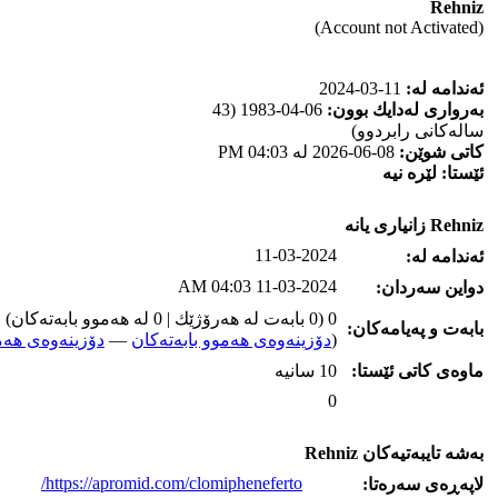
Rehniz
(Account not Activated)
ئه‌ندامه‌ له‌:
11-03-2024
به‌رواری له‌دایك بوون:
06-04-1983 (43
ساله‌كانی رابردوو)
كاتی شوێن:
08-06-2026 له‌ 04:03 PM
ئێستا:
لێره‌ نیه‌
Rehniz زانیاری یانه‌
11-03-2024
ئه‌ندامه‌ له‌:
11-03-2024 04:03 AM
دواین سه‌ردان:
0 (0 بابه‌ت له‌ هه‌رۆژێك | 0 له‌ هه‌موو بابه‌ته‌كان)
بابه‌ت و په‌یامه‌کان:
(
دۆزینه‌وه‌ی هه‌موو بابه‌ته‌کان
—
دۆزینه‌وه‌ی هه‌م
ماوه‌ی كاتی ئێستا:
10 سانیه‌
0
به‌شه‌ تایبه‌تیه‌کان Rehniz
https://apromid.com/clomipheneferto/
لاپه‌ڕه‌ی سه‌ره‌تا: