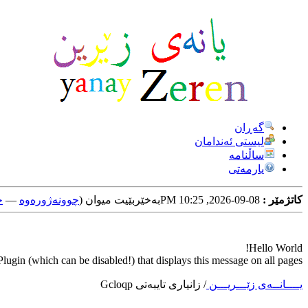
گه‌ڕان
لیستی ئه‌ندامان
ساڵنامه
یارمه‌تی
کاتژمێر :
08-09-2026, 10:25 PM
به‌خێربێیت میوان (
چوونه‌ژوره‌وه‌
—
خ
Hello World!
ugin (which can be disabled!) that displays this message on all pages.
یــــانــه‌ی زێـــریـــن
/
زانیاری تایبه‌تی Gcloqp