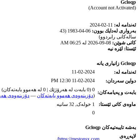
Gcloqp
(Account not Activated)
ئه‌ندامه‌ له‌:
11-02-2024
به‌رواری له‌دایك بوون:
06-04-1983 (43
ساله‌كانی رابردوو)
كاتی شوێن:
08-09-2026 له‌ 06:25 AM
ئێستا:
لێره‌ نیه‌
Gcloqp زانیاری یانه‌
11-02-2024
ئه‌ندامه‌ له‌:
11-02-2024 12:30 PM
دواین سه‌ردان:
0 (0 بابه‌ت له‌ هه‌رۆژێك | 0 له‌ هه‌موو بابه‌ته‌كان)
بابه‌ت و په‌یامه‌کان:
(
دۆزینه‌وه‌ی هه‌موو بابه‌ته‌کان
—
دۆزینه‌وه‌ی هه‌م
ماوه‌ی كاتی ئێستا:
1 خوله‌ک, 32 سانیه‌
0
به‌شه‌ تایبه‌تیه‌کان Gcloqp
لاپه‌ڕه‌ی
https://mestonsx.com/