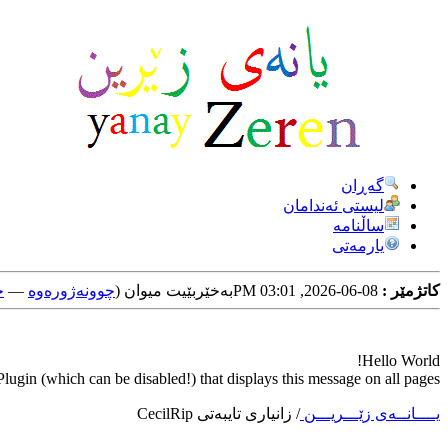
گه‌ڕان
لیستی ئه‌ندامان
ساڵنامه
یارمه‌تی
کاتژمێر :
08-06-2026, 03:01 PM
به‌خێربێیت میوان (
چوونه‌ژوره‌وه‌
—
خ
Hello World!
ugin (which can be disabled!) that displays this message on all pages.
یــــانــه‌ی زێـــریـــن
/
زانیاری تایبه‌تی CecilRip