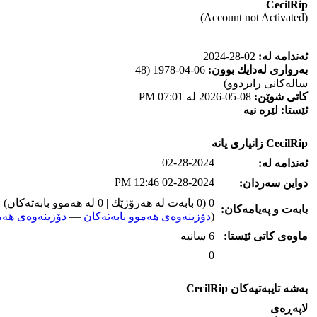
CecilRip
(Account not Activated)
ئه‌ندامه‌ له‌:
02-28-2024
به‌رواری له‌دایك بوون:
06-04-1978 (48
ساله‌كانی رابردوو)
كاتی شوێن:
08-05-2026 له‌ 07:01 PM
ئێستا:
لێره‌ نیه‌
CecilRip زانیاری یانه‌
02-28-2024
ئه‌ندامه‌ له‌:
02-28-2024 12:46 PM
دواین سه‌ردان:
0 (0 بابه‌ت له‌ هه‌رۆژێك | 0 له‌ هه‌موو بابه‌ته‌كان)
بابه‌ت و په‌یامه‌کان:
(
دۆزینه‌وه‌ی هه‌موو بابه‌ته‌کان
—
دۆزینه‌وه‌ی هه‌م
ماوه‌ی كاتی ئێستا:
6 سانیه‌
0
به‌شه‌ تایبه‌تیه‌کان CecilRip
لاپه‌ڕه‌ی