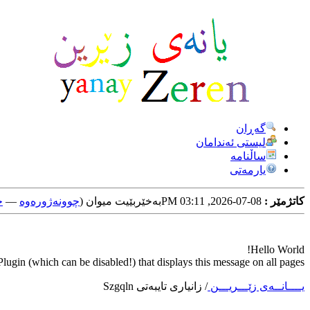
گه‌ڕان
لیستی ئه‌ندامان
ساڵنامه
یارمه‌تی
کاتژمێر :
08-07-2026, 03:11 PM
به‌خێربێیت میوان (
چوونه‌ژوره‌وه‌
—
خ
Hello World!
ugin (which can be disabled!) that displays this message on all pages.
یــــانــه‌ی زێـــریـــن
/
زانیاری تایبه‌تی Szgqln