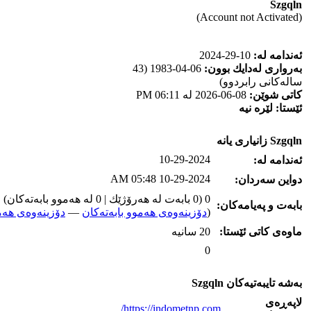
Szgqln
(Account not Activated)
ئه‌ندامه‌ له‌:
10-29-2024
به‌رواری له‌دایك بوون:
06-04-1983 (43
ساله‌كانی رابردوو)
كاتی شوێن:
08-06-2026 له‌ 06:11 PM
ئێستا:
لێره‌ نیه‌
Szgqln زانیاری یانه‌
10-29-2024
ئه‌ندامه‌ له‌:
10-29-2024 05:48 AM
دواین سه‌ردان:
0 (0 بابه‌ت له‌ هه‌رۆژێك | 0 له‌ هه‌موو بابه‌ته‌كان)
بابه‌ت و په‌یامه‌کان:
(
دۆزینه‌وه‌ی هه‌موو بابه‌ته‌کان
—
دۆزینه‌وه‌ی هه‌م
ماوه‌ی كاتی ئێستا:
20 سانیه‌
0
به‌شه‌ تایبه‌تیه‌کان Szgqln
لاپه‌ڕه‌ی
https://indometnp.com/