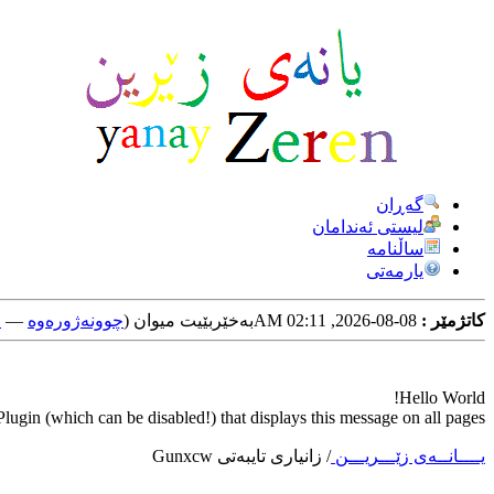
گه‌ڕان
لیستی ئه‌ندامان
ساڵنامه
یارمه‌تی
کاتژمێر :
08-08-2026, 02:11 AM
به‌خێربێیت میوان (
چوونه‌ژوره‌وه‌
—
خ
Hello World!
ugin (which can be disabled!) that displays this message on all pages.
یــــانــه‌ی زێـــریـــن
/
زانیاری تایبه‌تی Gunxcw