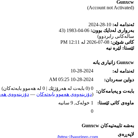
Gunxcw
(Account not Activated)
ئه‌ندامه‌ له‌:
10-28-2024
به‌رواری له‌دایك بوون:
06-04-1983 (43
ساله‌كانی رابردوو)
كاتی شوێن:
08-07-2026 له‌ 12:11 PM
ئێستا:
لێره‌ نیه‌
Gunxcw زانیاری یانه‌
10-28-2024
ئه‌ندامه‌ له‌:
10-28-2024 05:25 AM
دواین سه‌ردان:
0 (0 بابه‌ت له‌ هه‌رۆژێك | 0 له‌ هه‌موو بابه‌ته‌كان)
بابه‌ت و په‌یامه‌کان:
(
دۆزینه‌وه‌ی هه‌موو بابه‌ته‌کان
—
دۆزینه‌وه‌ی هه‌م
ماوه‌ی كاتی ئێستا:
1 خوله‌ک, 9 سانیه‌
0
به‌شه‌ تایبه‌تیه‌کان Gunxcw
لاپه‌ڕه‌ی
https://baugipro.com/