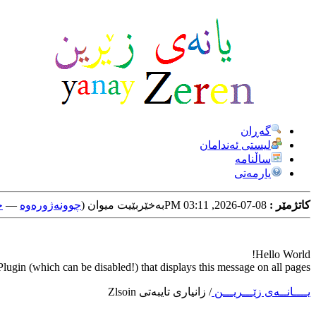
گه‌ڕان
لیستی ئه‌ندامان
ساڵنامه
یارمه‌تی
کاتژمێر :
08-07-2026, 03:11 PM
به‌خێربێیت میوان (
چوونه‌ژوره‌وه‌
—
خ
Hello World!
ugin (which can be disabled!) that displays this message on all pages.
یــــانــه‌ی زێـــریـــن
/
زانیاری تایبه‌تی Zlsoin