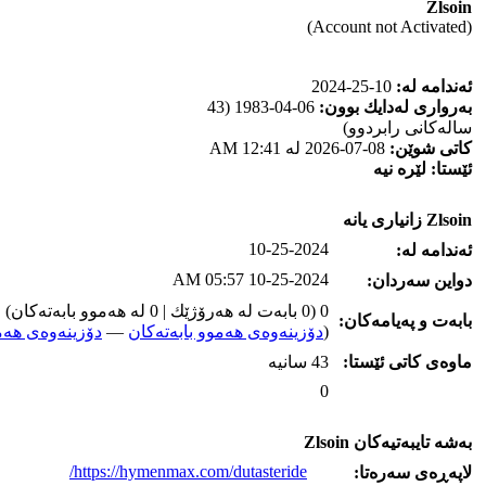
Zlsoin
(Account not Activated)
ئه‌ندامه‌ له‌:
10-25-2024
به‌رواری له‌دایك بوون:
06-04-1983 (43
ساله‌كانی رابردوو)
كاتی شوێن:
08-07-2026 له‌ 12:41 AM
ئێستا:
لێره‌ نیه‌
Zlsoin زانیاری یانه‌
10-25-2024
ئه‌ندامه‌ له‌:
10-25-2024 05:57 AM
دواین سه‌ردان:
0 (0 بابه‌ت له‌ هه‌رۆژێك | 0 له‌ هه‌موو بابه‌ته‌كان)
بابه‌ت و په‌یامه‌کان:
(
دۆزینه‌وه‌ی هه‌موو بابه‌ته‌کان
—
دۆزینه‌وه‌ی هه‌م
ماوه‌ی كاتی ئێستا:
43 سانیه‌
0
به‌شه‌ تایبه‌تیه‌کان Zlsoin
https://hymenmax.com/dutasteride/
لاپه‌ڕه‌ی سه‌ره‌تا: