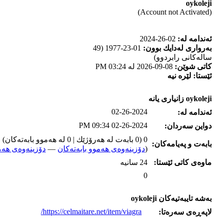
oykoleji
(Account not Activated)
ئه‌ندامه‌ له‌:
02-26-2024
به‌رواری له‌دایك بوون:
01-23-1977 (49
ساله‌كانی رابردوو)
كاتی شوێن:
08-09-2026 له‌ 03:24 PM
ئێستا:
لێره‌ نیه‌
oykoleji زانیاری یانه‌
02-26-2024
ئه‌ندامه‌ له‌:
02-26-2024 09:34 PM
دواین سه‌ردان:
0 (0 بابه‌ت له‌ هه‌رۆژێك | 0 له‌ هه‌موو بابه‌ته‌كان)
بابه‌ت و په‌یامه‌کان:
(
دۆزینه‌وه‌ی هه‌موو بابه‌ته‌کان
—
دۆزینه‌وه‌ی هه‌م
ماوه‌ی كاتی ئێستا:
24 سانیه‌
0
به‌شه‌ تایبه‌تیه‌کان oykoleji
https://celmaitare.net/item/viagra/
لاپه‌ڕه‌ی سه‌ره‌تا: