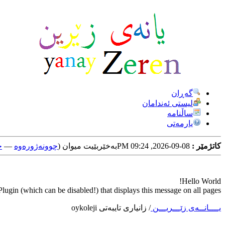
گه‌ڕان
لیستی ئه‌ندامان
ساڵنامه
یارمه‌تی
کاتژمێر :
08-09-2026, 09:24 PM
به‌خێربێیت میوان (
چوونه‌ژوره‌وه‌
—
خ
Hello World!
ugin (which can be disabled!) that displays this message on all pages.
یــــانــه‌ی زێـــریـــن
/
زانیاری تایبه‌تی oykoleji