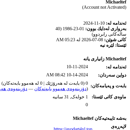
Michaeltef
(Account not Activated)
ئه‌ندامه‌ له‌:
10-11-2024
به‌رواری له‌دایك بوون:
01-23-1986 (40
ساله‌كانی رابردوو)
كاتی شوێن:
08-07-2026 له‌ 05:23 AM
ئێستا:
لێره‌ نیه‌
Michaeltef زانیاری یانه‌
10-11-2024
ئه‌ندامه‌ له‌:
10-14-2024 08:42 AM
دواین سه‌ردان:
0 (0 بابه‌ت له‌ هه‌رۆژێك | 0 له‌ هه‌موو بابه‌ته‌كان)
بابه‌ت و په‌یامه‌کان:
(
دۆزینه‌وه‌ی هه‌موو بابه‌ته‌کان
—
دۆزینه‌وه‌ی هه‌م
ماوه‌ی كاتی ئێستا:
1 خوله‌ک, 31 سانیه‌
0
به‌شه‌ تایبه‌تیه‌کان Michaeltef
لاپه‌ڕه‌ی
https://avodart4xl.top