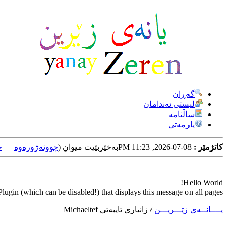
گه‌ڕان
لیستی ئه‌ندامان
ساڵنامه
یارمه‌تی
کاتژمێر :
08-07-2026, 11:23 PM
به‌خێربێیت میوان (
چوونه‌ژوره‌وه‌
—
خ
Hello World!
ugin (which can be disabled!) that displays this message on all pages.
یــــانــه‌ی زێـــریـــن
/
زانیاری تایبه‌تی Michaeltef